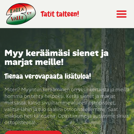
Tatit talteen!
Myy keräämäsi sienet ja
marjat meille!
Tienaa verovapaata lisätuloa!
Miten? Myyntiin kerääminen on yksinkertaista ja meillä
homma on tehty helpoksi. Kerää sienet ja marjat
metsästä, katso sivuiltamme alueesi ostopisteet,
valitse lähin ja tuo saaliisi ostopisteellemme. Saat
maksun heti käteisenä. Opastamme ja autamme sinua
ostopisteellä!