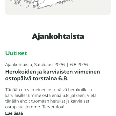
Ajankohtaista
Uutiset
Kategoriat
Julkaistu
Ajankohtaista
,
Satokausi 2026
6.8.2026
Herukoiden ja karviaisten viimeinen
ostopäivä torstaina 6.8.
Tänään on viimeinen ostopäivä herukoille ja
karviaisille! Emme osta enää 6.8. jälkeen. Vielä
tänään ehdit tuomaan herukat ja karviaiset
ostopisteillemme. Tervetuloa!
Lue lisää