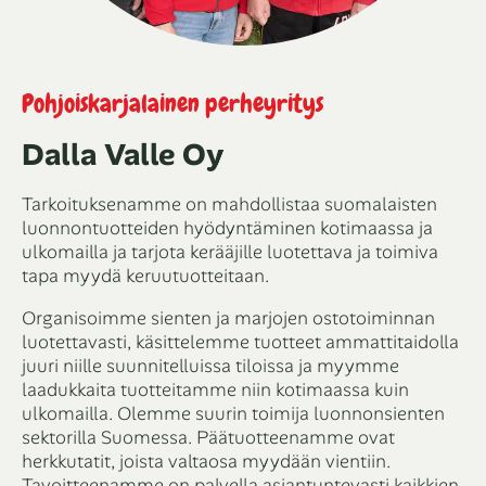
Pohjoiskarjalainen perheyritys
Dalla Valle Oy
Tarkoituksenamme on mahdollistaa suomalaisten
luonnontuotteiden hyödyntäminen kotimaassa ja
ulkomailla ja tarjota kerääjille luotettava ja toimiva
tapa myydä keruutuotteitaan.
Organisoimme sienten ja marjojen ostotoiminnan
luotettavasti, käsittelemme tuotteet ammattitaidolla
juuri niille suunnitelluissa tiloissa ja myymme
laadukkaita tuotteitamme niin kotimaassa kuin
ulkomailla. Olemme suurin toimija luonnonsienten
sektorilla Suomessa. Päätuotteenamme ovat
herkkutatit, joista valtaosa myydään vientiin.
Tavoitteenamme on palvella asiantuntevasti kaikkien