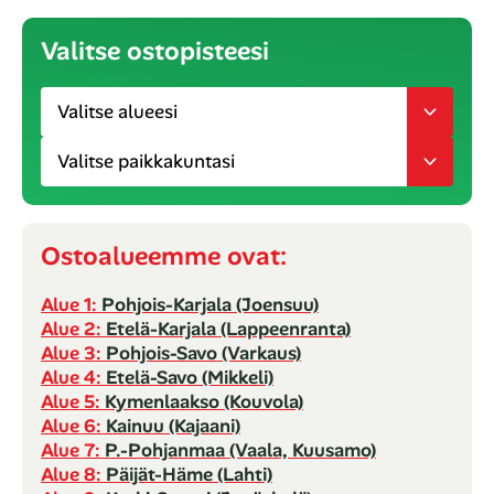
Valitse ostopisteesi
Ostoalueemme ovat:
Alue 1:
Pohjois-Karjala (Joensuu)
Alue 2:
Etelä-Karjala (Lappeenranta)
Alue 3:
Pohjois-Savo (Varkaus)
Alue 4:
Etelä-Savo (Mikkeli)
Alue 5:
Kymenlaakso (Kouvola)
Alue 6:
Kainuu (Kajaani)
Alue 7:
P.-Pohjanmaa (Vaala, Kuusamo)
Alue 8:
Päijät-Häme (Lahti)