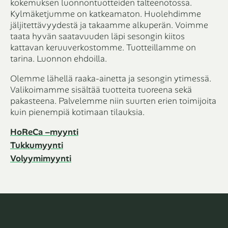
kokemuksen luonnontuotteiden talteenotossa.
Kylmäketjumme on katkeamaton. Huolehdimme
jäljitettävyydestä ja takaamme alkuperän. Voimme
taata hyvän saatavuuden läpi sesongin kiitos
kattavan keruuverkostomme. Tuotteillamme on
tarina. Luonnon ehdoilla.
Olemme lähellä raaka-ainetta ja sesongin ytimessä.
Valikoimamme sisältää tuotteita tuoreena sekä
pakasteena. Palvelemme niin suurten erien toimijoita
kuin pienempiä kotimaan tilauksia.
HoReCa –myynti
Tukkumyynti
Volyymimyynti