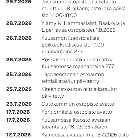
29.7.2026
⁠Joensuun ostopisteen aikataulu
muuttuu 1.8. alkaen; osto joka päivä
klo 14:00-18:00
28.7.2026
Ylämylly, Hammaslahti, Rääkkylä ja
Liperi avaa ostopisteet 1.8.2026
26.7.2026
Kuusamon iltaosto alkaa
poikkeuksellisesti klo 17:00
maanantaina 27.7.
26.7.2026
Roskaisen mustikan osto alkaa
Kuusamossa maanantaina 27.7.
25.7.2026
Lappeenrannan ostoauton
reittiaikataulut päivitetty
25.7.2026
Kiteen ostoauton reittiaikataulut
päivitetty
23.7.2026
Outokummun ostopiste avattu
17.7.2026
Kontiomäellä ostopiste avattu
17.7.2026
Kuusamossa iltaosto avataan
lauantaista 18.7.2026 alkaen
12.7.2026
Kainuussa avataan ma 13.7.2026 osto: