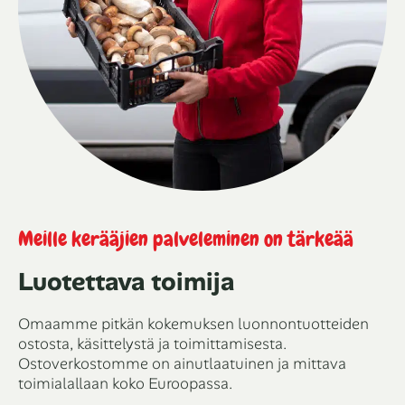
Meille kerääjien palveleminen on tärkeää
Luotettava toimija
Omaamme pitkän kokemuksen luonnontuotteiden
ostosta, käsittelystä ja toimittamisesta.
Ostoverkostomme on ainutlaatuinen ja mittava
toimialallaan koko Euroopassa.