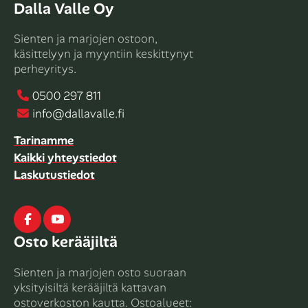
Dalla Valle Oy
Sienten ja marjojen ostoon,
käsittelyyn ja myyntiin keskittynyt
perheyritys.
0500 297 811
info@dallavalle.fi
Tarinamme
Kaikki yhteystiedot
Laskutustiedot
Facebook
Youtube
Osto kerääjiltä
Sienten ja marjojen osto suoraan
yksityisiltä kerääjiltä kattavan
ostoverkoston kautta. Ostoalueet: