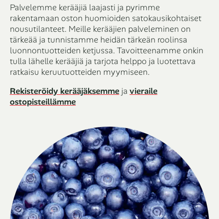
Palvelemme kerääjiä laajasti ja pyrimme
rakentamaan oston huomioiden satokausikohtaiset
nousutilanteet. Meille kerääjien palveleminen on
tärkeää ja tunnistamme heidän tärkeän roolinsa
luonnontuotteiden ketjussa. Tavoitteenamme onkin
tulla lähelle kerääjiä ja tarjota helppo ja luotettava
ratkaisu keruutuotteiden myymiseen.
Rekisteröidy kerääjäksemme
ja
vieraile
ostopisteillämme