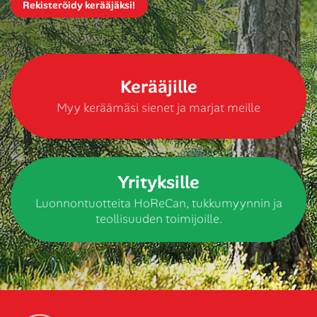
Rekisteröidy kerääjäksi!
Kerääjille
Myy keräämäsi sienet ja marjat meille
Yrityksille
Luonnontuotteita HoReCan, tukkumyynnin ja
teollisuuden toimijoille.