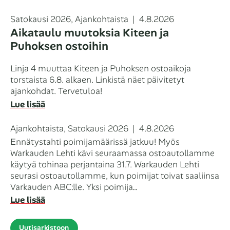
Kategoriat
Julkaistu
Satokausi 2026
,
Ajankohtaista
4.8.2026
Aikataulu muutoksia Kiteen ja
Puhoksen ostoihin
Linja 4 muuttaa Kiteen ja Puhoksen ostoaikoja
torstaista 6.8. alkaen. Linkistä näet päivitetyt
ajankohdat. Tervetuloa!
Lue lisää
Kategoriat
Julkaistu
Ajankohtaista
,
Satokausi 2026
4.8.2026
Ennätystahti poimijamäärissä jatkuu! Myös
Warkauden Lehti kävi seuraamassa ostoautollamme
käytyä tohinaa perjantaina 31.7. Warkauden Lehti
seurasi ostoautollamme, kun poimijat toivat saaliinsa
Varkauden ABC:lle. Yksi poimija…
Lue lisää
Uutisarkistoon