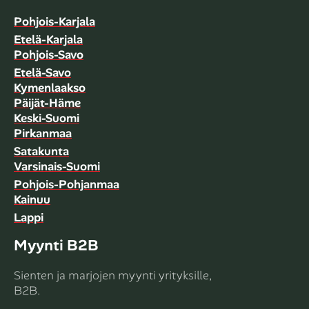
Pohjois-Karjala
Etelä-Karjala
Pohjois-Savo
Etelä-Savo
Kymenlaakso
Päijät-Häme
Keski-Suomi
Pirkanmaa
Satakunta
Varsinais-Suomi
Pohjois-Pohjanmaa
Kainuu
Lappi
Myynti B2B
Sienten ja marjojen myynti yrityksille,
B2B.