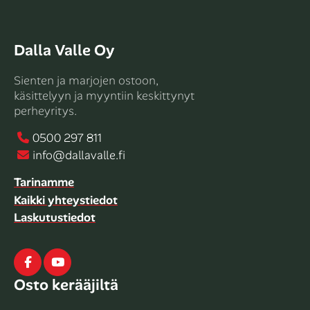
Dalla Valle Oy
Sienten ja marjojen ostoon,
käsittelyyn ja myyntiin keskittynyt
perheyritys.
0500 297 811
info@dallavalle.fi
Tarinamme
Kaikki yhteystiedot
Laskutustiedot
Facebook
Youtube
Osto kerääjiltä