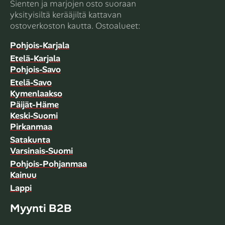
Sienten ja marjojen osto suoraan
yksityisiltä kerääjiltä kattavan
ostoverkoston kautta. Ostoalueet:
Pohjois-Karjala
Etelä-Karjala
Pohjois-Savo
Etelä-Savo
Kymenlaakso
Päijät-Häme
Keski-Suomi
Pirkanmaa
Satakunta
Varsinais-Suomi
Pohjois-Pohjanmaa
Kainuu
Lappi
Myynti B2B