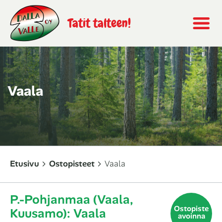
Tatit talteen!
Vaala
Etusivu
Ostopisteet
Vaala
P.-Pohjanmaa (Vaala,
Ostopiste
Kuusamo): Vaala
avoinna