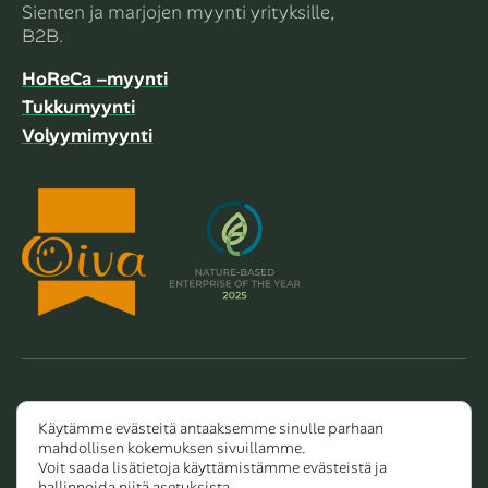
Sienten ja marjojen myynti yrityksille,
B2B.
HoReCa –myynti
Tukkumyynti
Volyymimyynti
Copyright 2026 Dalla Valle Oy
Käytämme evästeitä antaaksemme sinulle parhaan
mahdollisen kokemuksen sivuillamme.
Tietosuojaseloste
Voit saada lisätietoja käyttämistämme evästeistä ja
hallinnoida niitä
asetuksista
.