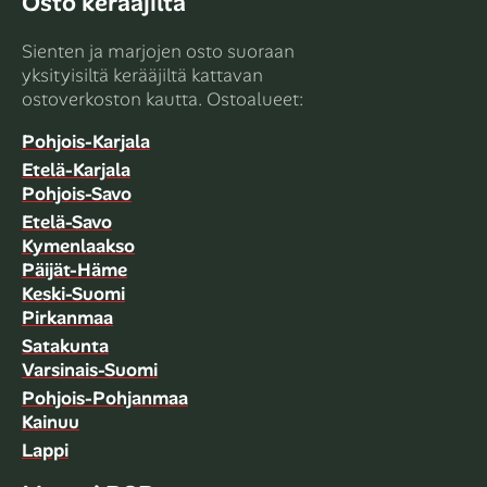
Osto kerääjiltä
Sienten ja marjojen osto suoraan
yksityisiltä kerääjiltä kattavan
ostoverkoston kautta. Ostoalueet:
Pohjois-Karjala
Etelä-Karjala
Pohjois-Savo
Etelä-Savo
Kymenlaakso
Päijät-Häme
Keski-Suomi
Pirkanmaa
Satakunta
Varsinais-Suomi
Pohjois-Pohjanmaa
Kainuu
Lappi