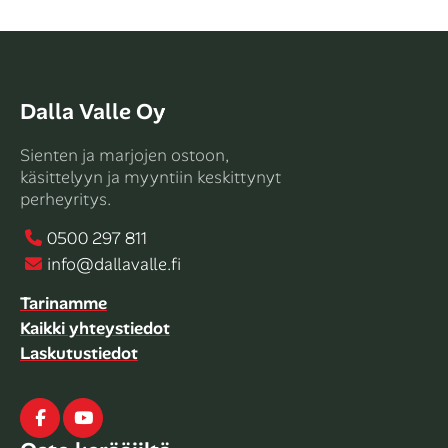
Dalla Valle Oy
Sienten ja marjojen ostoon,
käsittelyyn ja myyntiin keskittynyt
perheyritys.
0500 297 811
info@dallavalle.fi
Tarinamme
Kaikki yhteystiedot
Laskutustiedot
Facebook
Youtube