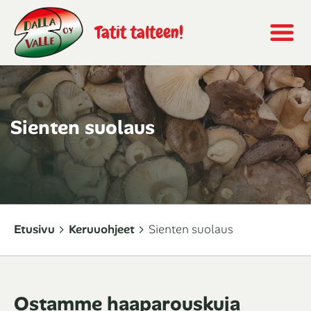
Tatit talteen!
Sienten suolaus
Etusivu
Keruuohjeet
Sienten suolaus
Ostamme haaparouskuja