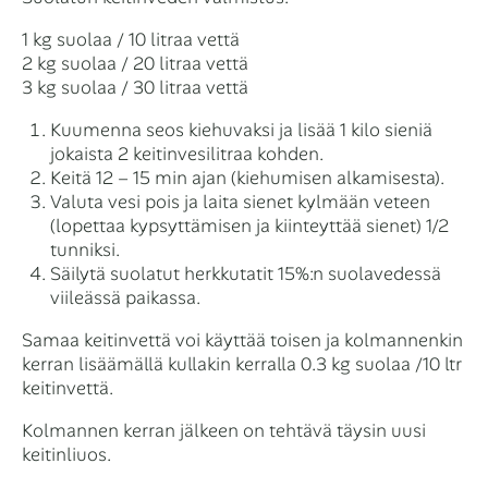
1 kg suolaa / 10 litraa vettä
2 kg suolaa / 20 litraa vettä
3 kg suolaa / 30 litraa vettä
Kuumenna seos kiehuvaksi ja lisää 1 kilo sieniä
jokaista 2 keitinvesilitraa kohden.
Keitä 12 – 15 min ajan (kiehumisen alkamisesta).
Valuta vesi pois ja laita sienet kylmään veteen
(lopettaa kypsyttämisen ja kiinteyttää sienet) 1/2
tunniksi.
Säilytä suolatut herkkutatit 15%:n suolavedessä
viileässä paikassa.
Samaa keitinvettä voi käyttää toisen ja kolmannenkin
kerran lisäämällä kullakin kerralla 0.3 kg suolaa /10 ltr
keitinvettä.
Kolmannen kerran jälkeen on tehtävä täysin uusi
keitinliuos.