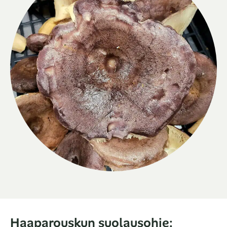
Haaparouskun suolausohje: