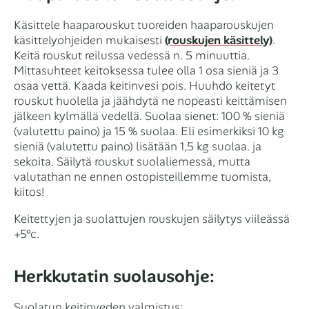
Käsittele haaparouskut tuoreiden haaparouskujen
käsittelyohjeiden mukaisesti
(rouskujen käsittely)
.
Keitä rouskut reilussa vedessä n. 5 minuuttia.
Mittasuhteet keitoksessa tulee olla 1 osa sieniä ja 3
osaa vettä. Kaada keitinvesi pois. Huuhdo keitetyt
rouskut huolella ja jäähdytä ne nopeasti keittämisen
jälkeen kylmällä vedellä. Suolaa sienet: 100 % sieniä
(valutettu paino) ja 15 % suolaa. Eli esimerkiksi 10 kg
sieniä (valutettu paino) lisätään 1,5 kg suolaa. ja
sekoita. Säilytä rouskut suolaliemessä, mutta
valutathan ne ennen ostopisteillemme tuomista,
kiitos!
Keitettyjen ja suolattujen rouskujen säilytys viileässä
+5°c.
Herkkutatin suolausohje:
Suolatun keitinveden valmistus: