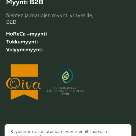
Myynti B2B
Sienten ja marjojen myynti yrityksille,
B2B.
HoReCa –myynti
Tukkumyynti
Volyymimyynti
Copyright 2026 Dalla Valle Oy
Käytämme evästeitä antaaksemme sinulle parhaan