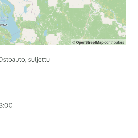
©
OpenStreetMap
contributors
Ostoauto, suljettu
18:00