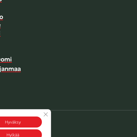
o
e
i
uomi
hjanmaa
Sulje evästebanneri
Hyväksy
Hylkää