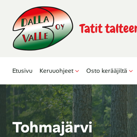
Tatit taltee
Etusivu
Keruuohjeet
Osto kerääjiltä
Tohmajärvi