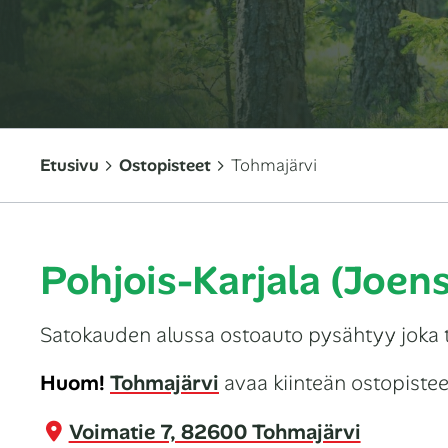
Etusivu
Ostopisteet
Tohmajärvi
Pohjois-Karjala (Joen
Satokauden alussa ostoauto pysähtyy joka tii
Huom!
Tohmajärvi
avaa kiinteän ostopisteen 
Voimatie 7, 82600 Tohmajärvi