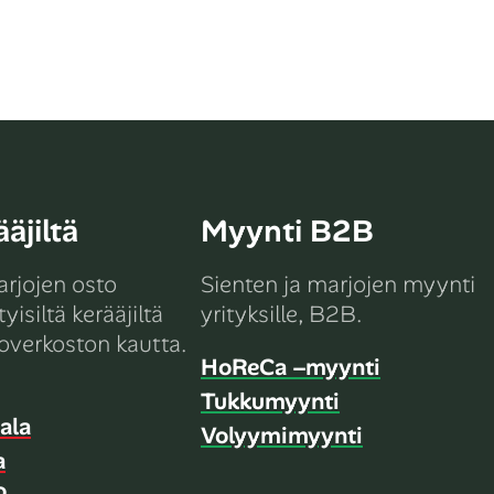
äjiltä
Myynti B2B
arjojen osto
Sienten ja marjojen myynti
yisiltä kerääjiltä
yrityksille, B2B.
overkoston kautta.
HoReCa –myynti
Tukkumyynti
ala
Volyymimyynti
a
o