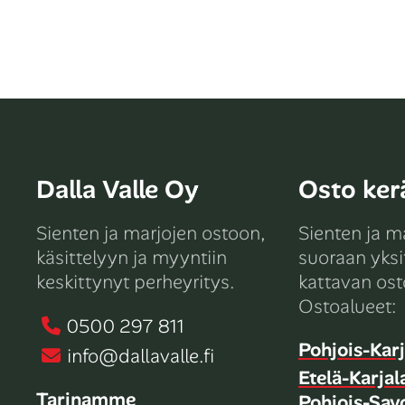
Dalla Valle Oy
Osto kerä
Sienten ja marjojen ostoon,
Sienten ja m
käsittelyyn ja myyntiin
suoraan yksit
keskittynyt perheyritys.
kattavan ost
Ostoalueet:
0500 297 811
Pohjois-Karj
info@dallavalle.fi
Etelä-Karjal
Tarinamme
Pohjois-Sav