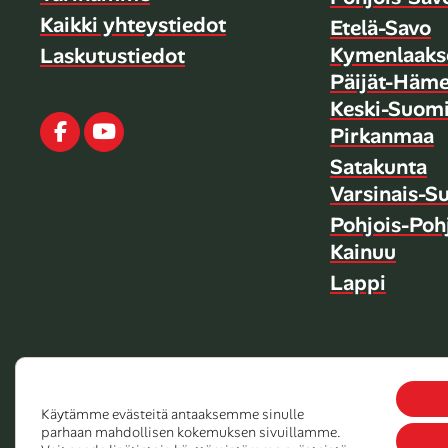
Kaikki yhteystiedot
Etelä-Savo
Kymenlaaks
Laskutustiedot
Päijät-Häm
Keski-Suom
Facebook
Youtube
Pirkanmaa
Satakunta
Varsinais-S
Pohjois-Po
Kainuu
Lappi
Käytämme evästeitä antaaksemme sinulle
Copyright 2026 Dalla Valle Oy
Tietosuojaseloste
parhaan mahdollisen kokemuksen sivuillamme.