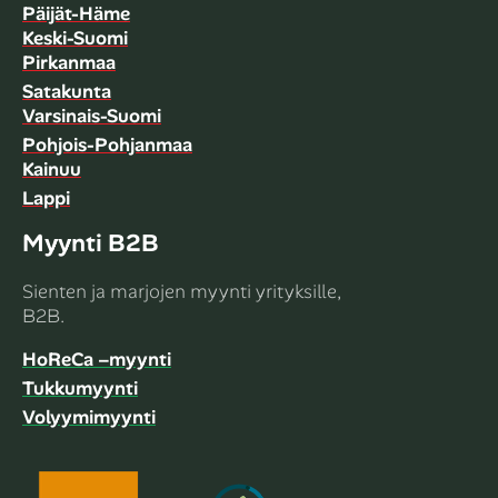
Päijät-Häme
Keski-Suomi
Pirkanmaa
Satakunta
Varsinais-Suomi
Pohjois-Pohjanmaa
Kainuu
Lappi
Myynti B2B
Sienten ja marjojen myynti yrityksille,
B2B.
HoReCa –myynti
Tukkumyynti
Volyymimyynti