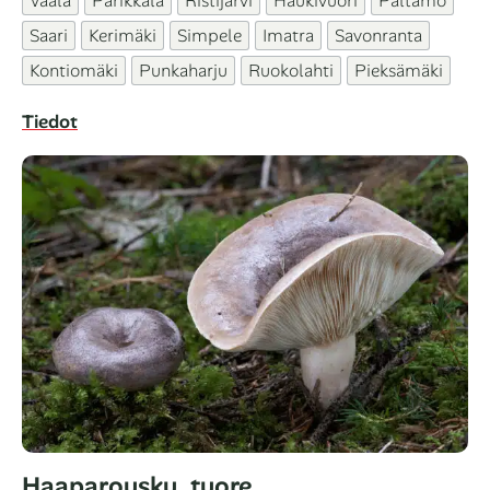
Vaala
Parikkala
Ristijärvi
Haukivuori
Paltamo
Saari
Kerimäki
Simpele
Imatra
Savonranta
Kontiomäki
Punkaharju
Ruokolahti
Pieksämäki
Tiedot
Haaparousku, tuore