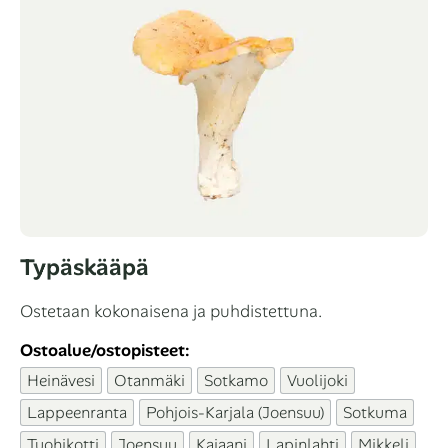
Typäskääpä
Ostetaan kokonaisena ja puhdistettuna.
Ostoalue/ostopisteet:
Heinävesi
Otanmäki
Sotkamo
Vuolijoki
Lappeenranta
Pohjois-Karjala (Joensuu)
Sotkuma
Tuohikotti
Joensuu
Kajaani
Lapinlahti
Mikkeli