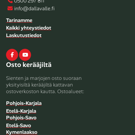
0500 297 811
info@dallavalle.fi
Tarinamme
Kaikki yhteystiedot
Laskutustiedot
Facebook
Youtube
Osto kerääjiltä
Sienten ja marjojen osto suoraan
yksityisiltä kerääjiltä kattavan
ostoverkoston kautta. Ostoalueet:
Pohjois-Karjala
Etelä-Karjala
Pohjois-Savo
Etelä-Savo
Kymenlaakso