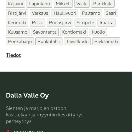
Kajaani
Lapinlahti
Mikkeli
Vaala
Parikkala
Ristijärvi
Varkaus
Haukivuori
Paltamo
Saari
Kerimäki
Posio
Pudasjärvi
Simpele
Imatra
Kuusamo
Savonranta
Kontiomäki
Kuolio
Punkaharju
Ruokolahti
Taivalkoski
Pieksämäki
Tiedot
Dalla Valle Oy
Sienten ja marjojen ostoon,
käsittelyyn ja myyntiin keskittynyt
perheyritys.