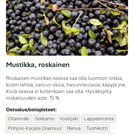
Mustikka, roskainen
Roskaisen mustikan seassa saa olla luonnon roskia,
kuten lehtiä, varvun oksia, havunneulasia, käpyjä jne.
Kiviä seassa ei kuitenkaan saa olla. Hyväksytty
roskaisuuden aste: 15 %.
Ostoalue/ostopisteet:
Otanmäki
Sotkamo
Vuolijoki
Lappeenranta
Pohjois-Karjala (Joensuu)
Ranua
Tuohikotti