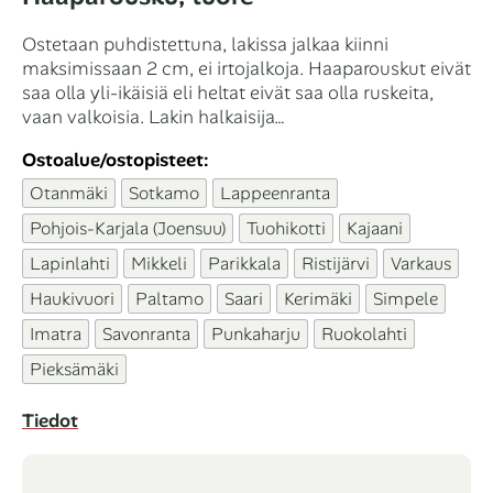
Ostetaan puhdistettuna, lakissa jalkaa kiinni
maksimissaan 2 cm, ei irtojalkoja. Haaparouskut eivät
saa olla yli-ikäisiä eli heltat eivät saa olla ruskeita,
vaan valkoisia. Lakin halkaisija…
Ostoalue/ostopisteet:
Otanmäki
Sotkamo
Lappeenranta
Pohjois-Karjala (Joensuu)
Tuohikotti
Kajaani
Lapinlahti
Mikkeli
Parikkala
Ristijärvi
Varkaus
Haukivuori
Paltamo
Saari
Kerimäki
Simpele
Imatra
Savonranta
Punkaharju
Ruokolahti
Pieksämäki
Tiedot