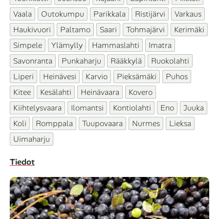
Vaala
Outokumpu
Parikkala
Ristijärvi
Varkaus
Haukivuori
Paltamo
Saari
Tohmajärvi
Kerimäki
Simpele
Ylämylly
Hammaslahti
Imatra
Savonranta
Punkaharju
Rääkkylä
Ruokolahti
Liperi
Heinävesi
Karvio
Pieksämäki
Puhos
Kitee
Kesälahti
Heinävaara
Kovero
Kiihtelysvaara
Ilomantsi
Kontiolahti
Eno
Juuka
Koli
Romppala
Tuupovaara
Nurmes
Lieksa
Uimaharju
Tiedot