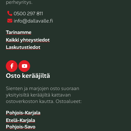
perheyritys.
0500 297 811
info@dallavalle.fi
Tarinamme
Kaikki yhteystiedot
Laskutustiedot
Facebook
Youtube
Osto kerääjiltä
Sienten ja marjojen osto suoraan
yksityisiltä kerääjiltä kattavan
ostoverkoston kautta. Ostoalueet:
Pohjois-Karjala
Etelä-Karjala
Pohjois-Savo