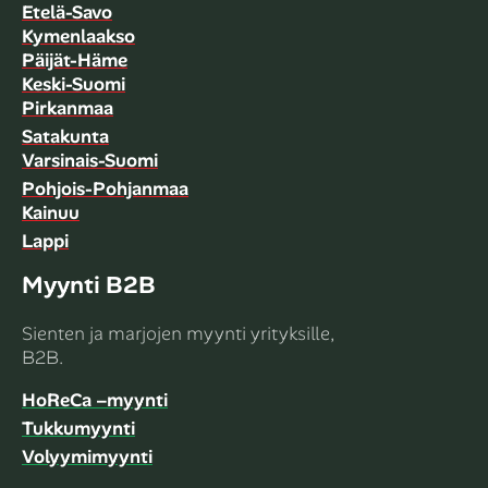
Etelä-Savo
Kymenlaakso
Päijät-Häme
Keski-Suomi
Pirkanmaa
Satakunta
Varsinais-Suomi
Pohjois-Pohjanmaa
Kainuu
Lappi
Myynti B2B
Sienten ja marjojen myynti yrityksille,
B2B.
HoReCa –myynti
Tukkumyynti
Volyymimyynti