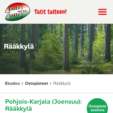
Tatit talteen!
Rääkkylä
Etusivu
Ostopisteet
Rääkkylä
Pohjois-Karjala (Joensuu):
Ostopiste
Rääkkylä
avoinna