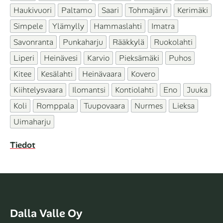
Haukivuori
Paltamo
Saari
Tohmajärvi
Kerimäki
Simpele
Ylämylly
Hammaslahti
Imatra
Savonranta
Punkaharju
Rääkkylä
Ruokolahti
Liperi
Heinävesi
Karvio
Pieksämäki
Puhos
Kitee
Kesälahti
Heinävaara
Kovero
Kiihtelysvaara
Ilomantsi
Kontiolahti
Eno
Juuka
Koli
Romppala
Tuupovaara
Nurmes
Lieksa
Uimaharju
Tiedot
Dalla Valle Oy