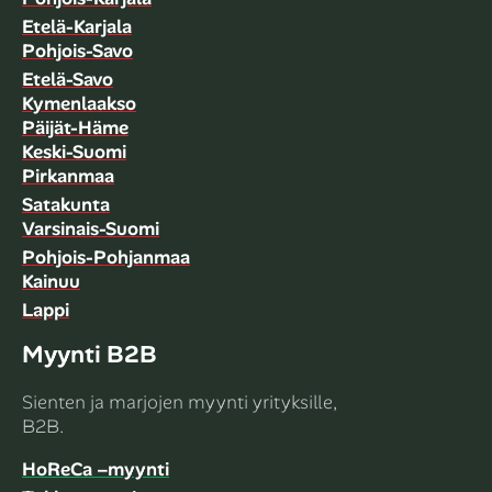
Etelä-Karjala
Pohjois-Savo
Etelä-Savo
Kymenlaakso
Päijät-Häme
Keski-Suomi
Pirkanmaa
Satakunta
Varsinais-Suomi
Pohjois-Pohjanmaa
Kainuu
Lappi
Myynti B2B
Sienten ja marjojen myynti yrityksille,
B2B.
HoReCa –myynti