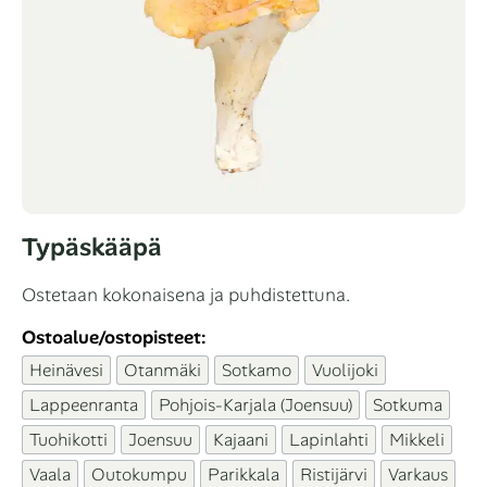
Typäskääpä
Ostetaan kokonaisena ja puhdistettuna.
Ostoalue/ostopisteet:
Heinävesi
Otanmäki
Sotkamo
Vuolijoki
Lappeenranta
Pohjois-Karjala (Joensuu)
Sotkuma
Tuohikotti
Joensuu
Kajaani
Lapinlahti
Mikkeli
Vaala
Outokumpu
Parikkala
Ristijärvi
Varkaus