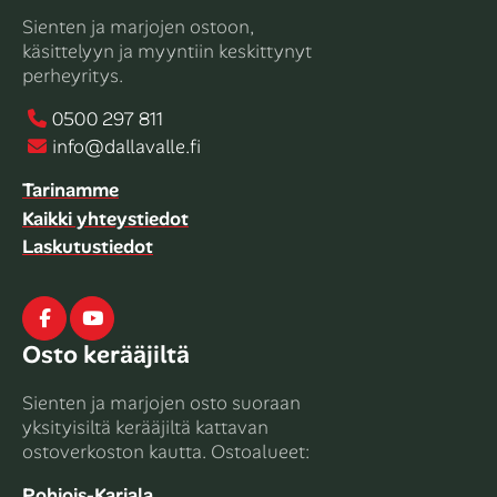
Sienten ja marjojen ostoon,
käsittelyyn ja myyntiin keskittynyt
perheyritys.
0500 297 811
info@dallavalle.fi
Tarinamme
Kaikki yhteystiedot
Laskutustiedot
Facebook
Youtube
Osto kerääjiltä
Sienten ja marjojen osto suoraan
yksityisiltä kerääjiltä kattavan
ostoverkoston kautta. Ostoalueet:
Pohjois-Karjala