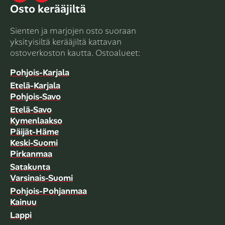
Osto kerääjiltä
Sienten ja marjojen osto suoraan
yksityisiltä kerääjiltä kattavan
ostoverkoston kautta. Ostoalueet:
Pohjois-Karjala
Etelä-Karjala
Pohjois-Savo
Etelä-Savo
Kymenlaakso
Päijät-Häme
Keski-Suomi
Pirkanmaa
Satakunta
Varsinais-Suomi
Pohjois-Pohjanmaa
Kainuu
Lappi