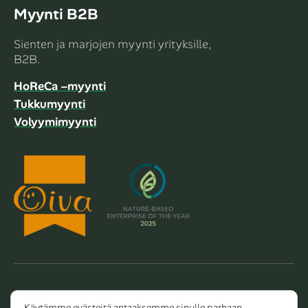
Myynti B2B
Sienten ja marjojen myynti yrityksille,
B2B.
HoReCa –myynti
Tukkumyynti
Volyymimyynti
Copyright 2026 Dalla Valle Oy
Käytämme evästeitä antaaksemme sinulle parhaan