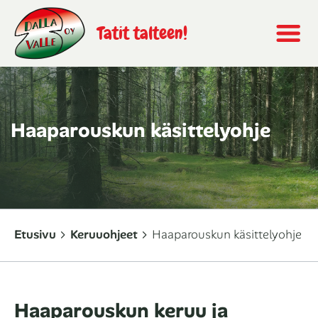
Tatit talteen!
Haaparouskun käsittelyohje
Etusivu
Keruuohjeet
Haaparouskun käsittelyohje
Haaparouskun keruu ja