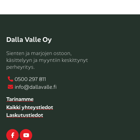
Dalla Valle Oy
Sienten ja marjojen ostoon,
käsittelyyn ja myyntiin keskittynyt
perheyritys.
0500 297 811
info@dallavalle.fi
Tarinamme
Kaikki yhteystiedot
Laskutustiedot
Facebook
Youtube