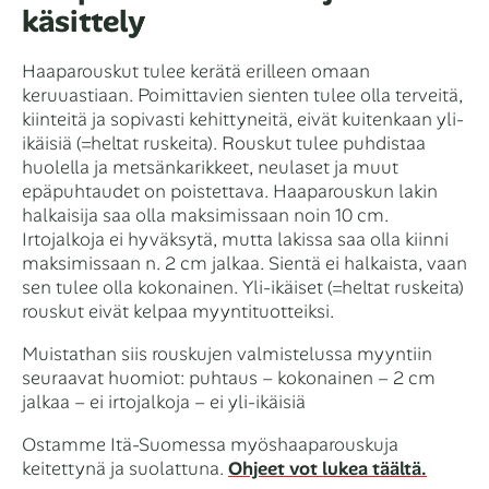
käsittely
Haaparouskut tulee kerätä erilleen omaan
keruuastiaan. Poimittavien sienten tulee olla terveitä,
kiinteitä ja sopivasti kehittyneitä, eivät kuitenkaan yli-
ikäisiä (=heltat ruskeita). Rouskut tulee puhdistaa
huolella ja metsänkarikkeet, neulaset ja muut
epäpuhtaudet on poistettava. Haaparouskun lakin
halkaisija saa olla maksimissaan noin 10 cm.
Irtojalkoja ei hyväksytä, mutta lakissa saa olla kiinni
maksimissaan n. 2 cm jalkaa. Sientä ei halkaista, vaan
sen tulee olla kokonainen. Yli-ikäiset (=heltat ruskeita)
rouskut eivät kelpaa myyntituotteiksi.
Muistathan siis rouskujen valmistelussa myyntiin
seuraavat huomiot: puhtaus – kokonainen – 2 cm
jalkaa – ei irtojalkoja – ei yli-ikäisiä
Ostamme Itä-Suomessa myöshaaparouskuja
keitettynä ja suolattuna.
Ohjeet vot lukea täältä.