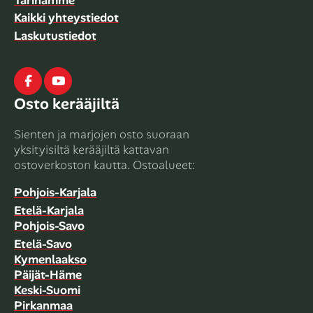
Tarinamme
Kaikki yhteystiedot
Laskutustiedot
Facebook
Youtube
Osto kerääjiltä
Sienten ja marjojen osto suoraan
yksityisiltä kerääjiltä kattavan
ostoverkoston kautta. Ostoalueet:
Pohjois-Karjala
Etelä-Karjala
Pohjois-Savo
Etelä-Savo
Kymenlaakso
Päijät-Häme
Keski-Suomi
Pirkanmaa