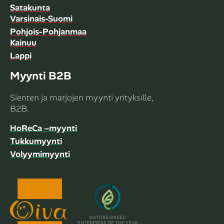
Satakunta
Varsinais-Suomi
Pohjois-Pohjanmaa
Kainuu
Lappi
Myynti B2B
Sienten ja marjojen myynti yrityksille,
B2B.
HoReCa –myynti
Tukkumyynti
Volyymimyynti