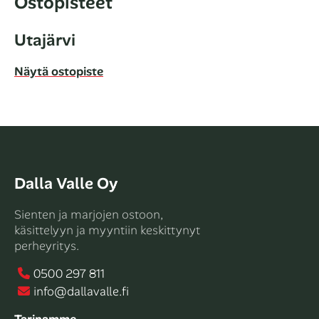
Ostopisteet
Utajärvi
Näytä ostopiste
Dalla Valle Oy
Sienten ja marjojen ostoon,
käsittelyyn ja myyntiin keskittynyt
perheyritys.
0500 297 811
info@dallavalle.fi