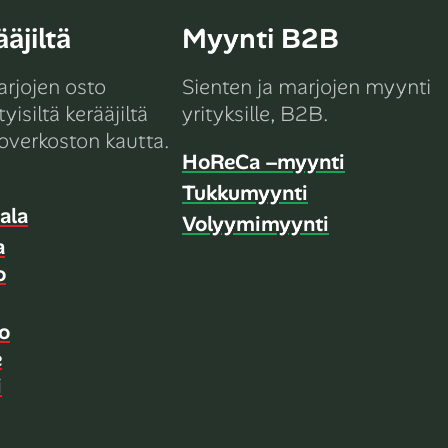
äjiltä
Myynti B2B
arjojen osto
Sienten ja marjojen myynti
yisiltä kerääjiltä
yrityksille, B2B.
overkoston kautta.
HoReCa –myynti
Tukkumyynti
ala
Volyymimyynti
a
o
o
e
i