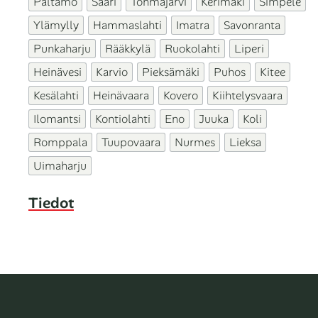
Paltamo
Saari
Tohmajärvi
Kerimäki
Simpele
Ylämylly
Hammaslahti
Imatra
Savonranta
Punkaharju
Rääkkylä
Ruokolahti
Liperi
Heinävesi
Karvio
Pieksämäki
Puhos
Kitee
Kesälahti
Heinävaara
Kovero
Kiihtelysvaara
Ilomantsi
Kontiolahti
Eno
Juuka
Koli
Romppala
Tuupovaara
Nurmes
Lieksa
Uimaharju
Tiedot