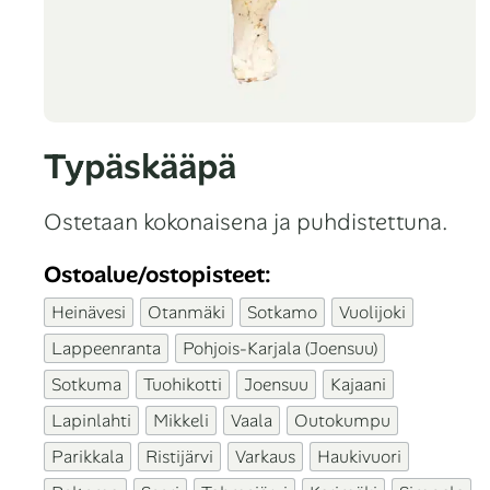
Typäskääpä
Ostetaan kokonaisena ja puhdistettuna.
Ostoalue/ostopisteet:
Heinävesi
Otanmäki
Sotkamo
Vuolijoki
Lappeenranta
Pohjois-Karjala (Joensuu)
Sotkuma
Tuohikotti
Joensuu
Kajaani
Lapinlahti
Mikkeli
Vaala
Outokumpu
Parikkala
Ristijärvi
Varkaus
Haukivuori