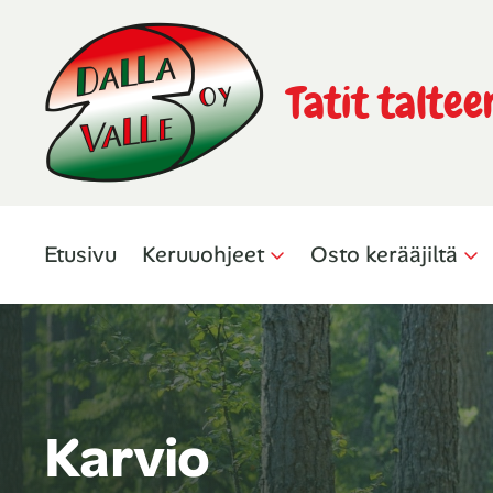
Tatit taltee
Etusivu
Keruuohjeet
Osto kerääjiltä
Karvio