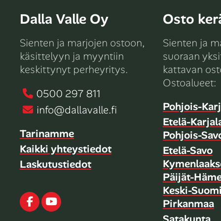
Dalla Valle Oy
Osto kerä
Sienten ja marjojen ostoon,
Sienten ja m
käsittelyyn ja myyntiin
suoraan yksit
keskittynyt perheyritys.
kattavan ost
Ostoalueet:
0500 297 811
Pohjois-Karj
info@dallavalle.fi
Etelä-Karjal
Tarinamme
Pohjois-Sav
Kaikki yhteystiedot
Etelä-Savo
Kymenlaaks
Laskutustiedot
Päijät-Häm
Keski-Suom
Facebook
Youtube
Pirkanmaa
Satakunta