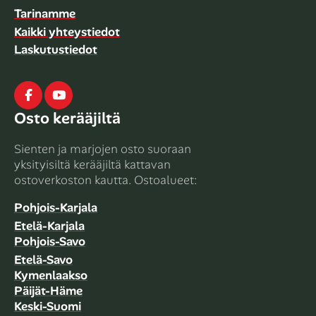
Tarinamme
Kaikki yhteystiedot
Laskutustiedot
Facebook
Youtube
Osto kerääjiltä
Sienten ja marjojen osto suoraan
yksityisiltä kerääjiltä kattavan
ostoverkoston kautta. Ostoalueet:
Pohjois-Karjala
Etelä-Karjala
Pohjois-Savo
Etelä-Savo
Kymenlaakso
Päijät-Häme
Keski-Suomi