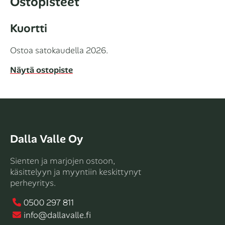
Ostopisteet
Kuortti
Ostoa satokaudella 2026.
Näytä ostopiste
Dalla Valle Oy
Sienten ja marjojen ostoon,
käsittelyyn ja myyntiin keskittynyt
perheyritys.
0500 297 811
info@dallavalle.fi