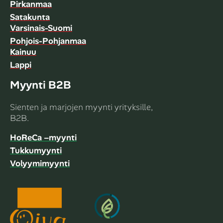
Pirkanmaa
Satakunta
Varsinais-Suomi
Pohjois-Pohjanmaa
Kainuu
Lappi
Myynti B2B
Sienten ja marjojen myynti yrityksille,
B2B.
HoReCa –myynti
Tukkumyynti
Volyymimyynti