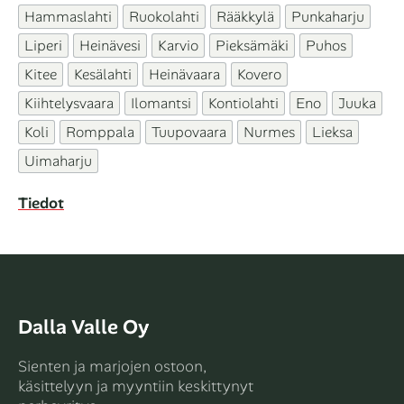
Hammaslahti
Ruokolahti
Rääkkylä
Punkaharju
Liperi
Heinävesi
Karvio
Pieksämäki
Puhos
Kitee
Kesälahti
Heinävaara
Kovero
Kiihtelysvaara
Ilomantsi
Kontiolahti
Eno
Juuka
Koli
Romppala
Tuupovaara
Nurmes
Lieksa
Uimaharju
Tiedot
Dalla Valle Oy
Sienten ja marjojen ostoon,
käsittelyyn ja myyntiin keskittynyt