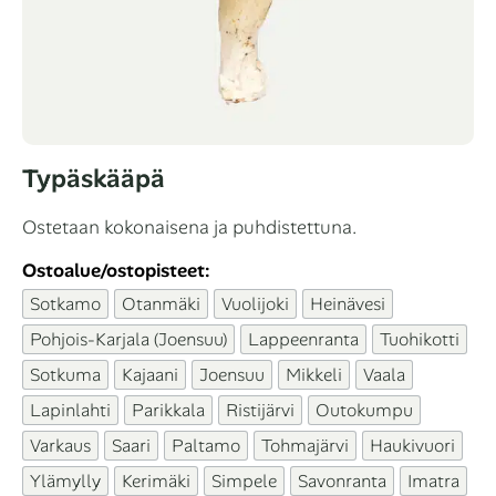
Typäskääpä
Ostetaan kokonaisena ja puhdistettuna.
Ostoalue/ostopisteet:
Sotkamo
Otanmäki
Vuolijoki
Heinävesi
Pohjois-Karjala (Joensuu)
Lappeenranta
Tuohikotti
Sotkuma
Kajaani
Joensuu
Mikkeli
Vaala
Lapinlahti
Parikkala
Ristijärvi
Outokumpu
Varkaus
Saari
Paltamo
Tohmajärvi
Haukivuori
Ylämylly
Kerimäki
Simpele
Savonranta
Imatra