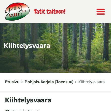
Tatit talteen!
Kiihtelysvaara
Etusivu
Pohjois-Karjala (Joensuu)
Kiihtelysvaara
Kiihtelysvaara