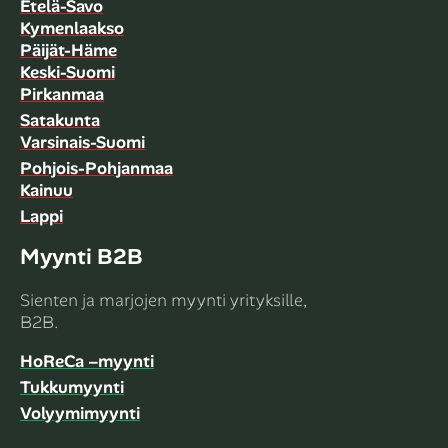
Etelä-Savo
Kymenlaakso
Päijät-Häme
Keski-Suomi
Pirkanmaa
Satakunta
Varsinais-Suomi
Pohjois-Pohjanmaa
Kainuu
Lappi
Myynti B2B
Sienten ja marjojen myynti yrityksille,
B2B.
HoReCa –myynti
Tukkumyynti
Volyymimyynti