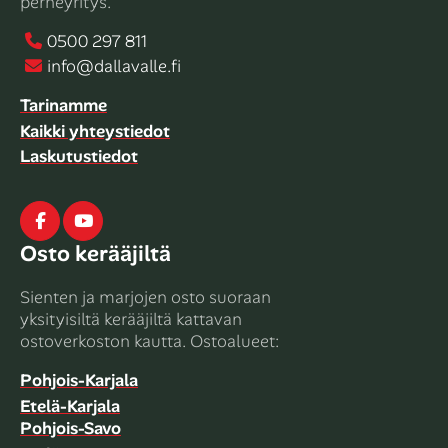
perheyritys.
0500 297 811
info@dallavalle.fi
Tarinamme
Kaikki yhteystiedot
Laskutustiedot
Facebook
Youtube
Osto kerääjiltä
Sienten ja marjojen osto suoraan
yksityisiltä kerääjiltä kattavan
ostoverkoston kautta. Ostoalueet:
Pohjois-Karjala
Etelä-Karjala
Pohjois-Savo