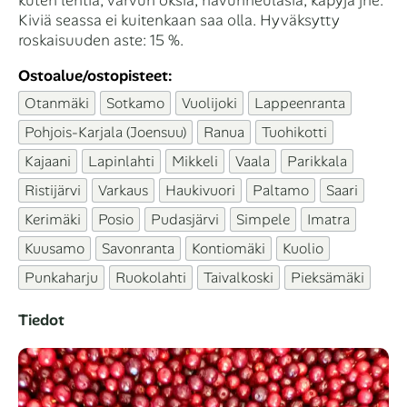
kuten lehtiä, varvun oksia, havunneulasia, käpyjä jne.
Kiviä seassa ei kuitenkaan saa olla. Hyväksytty
roskaisuuden aste: 15 %.
Ostoalue/ostopisteet:
Otanmäki
Sotkamo
Vuolijoki
Lappeenranta
Pohjois-Karjala (Joensuu)
Ranua
Tuohikotti
Kajaani
Lapinlahti
Mikkeli
Vaala
Parikkala
Ristijärvi
Varkaus
Haukivuori
Paltamo
Saari
Kerimäki
Posio
Pudasjärvi
Simpele
Imatra
Kuusamo
Savonranta
Kontiomäki
Kuolio
Punkaharju
Ruokolahti
Taivalkoski
Pieksämäki
Tiedot