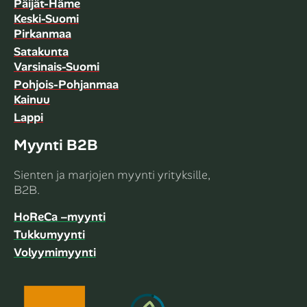
Päijät-Häme
Keski-Suomi
Pirkanmaa
Satakunta
Varsinais-Suomi
Pohjois-Pohjanmaa
Kainuu
Lappi
Myynti B2B
Sienten ja marjojen myynti yrityksille,
B2B.
HoReCa –myynti
Tukkumyynti
Volyymimyynti