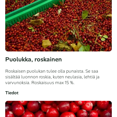
Puolukka, roskainen
Roskaisen puolukan tulee olla punaista. Se saa
sisältää luonnon roskia, kuten neulasia, lehtiä ja
varvunoksia. Roskaisuus max 15 %.
Tiedot