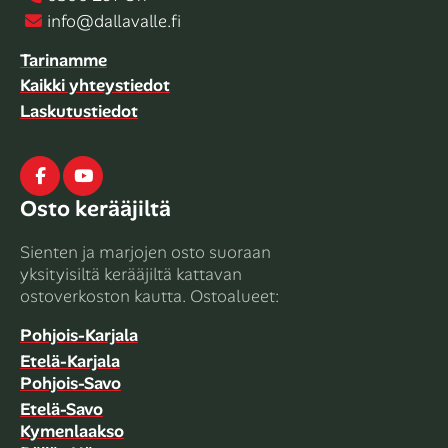
info@dallavalle.fi
Tarinamme
Kaikki yhteystiedot
Laskutustiedot
Facebook
Youtube
Osto kerääjiltä
Sienten ja marjojen osto suoraan
yksityisiltä kerääjiltä kattavan
ostoverkoston kautta. Ostoalueet:
Pohjois-Karjala
Etelä-Karjala
Pohjois-Savo
Etelä-Savo
Kymenlaakso