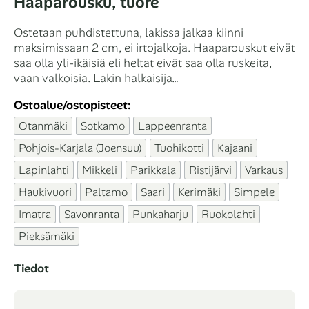
Haaparousku, tuore
Ostetaan puhdistettuna, lakissa jalkaa kiinni
maksimissaan 2 cm, ei irtojalkoja. Haaparouskut eivät
saa olla yli-ikäisiä eli heltat eivät saa olla ruskeita,
vaan valkoisia. Lakin halkaisija…
Ostoalue/ostopisteet:
Otanmäki
Sotkamo
Lappeenranta
Pohjois-Karjala (Joensuu)
Tuohikotti
Kajaani
Lapinlahti
Mikkeli
Parikkala
Ristijärvi
Varkaus
Haukivuori
Paltamo
Saari
Kerimäki
Simpele
Imatra
Savonranta
Punkaharju
Ruokolahti
Pieksämäki
Tiedot