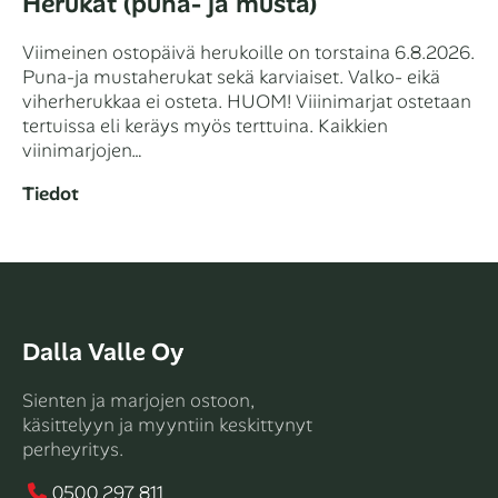
Herukat (puna- ja musta)
Viimeinen ostopäivä herukoille on torstaina 6.8.2026.
Puna-ja mustaherukat sekä karviaiset. Valko- eikä
viherherukkaa ei osteta. HUOM! Viiinimarjat ostetaan
tertuissa eli keräys myös terttuina. Kaikkien
viinimarjojen…
Tiedot
Dalla Valle Oy
Sienten ja marjojen ostoon,
käsittelyyn ja myyntiin keskittynyt
perheyritys.
0500 297 811