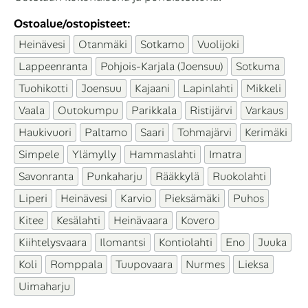
Ostoalue/ostopisteet:
Heinävesi
Otanmäki
Sotkamo
Vuolijoki
Lappeenranta
Pohjois-Karjala (Joensuu)
Sotkuma
Tuohikotti
Joensuu
Kajaani
Lapinlahti
Mikkeli
Vaala
Outokumpu
Parikkala
Ristijärvi
Varkaus
Haukivuori
Paltamo
Saari
Tohmajärvi
Kerimäki
Simpele
Ylämylly
Hammaslahti
Imatra
Savonranta
Punkaharju
Rääkkylä
Ruokolahti
Liperi
Heinävesi
Karvio
Pieksämäki
Puhos
Kitee
Kesälahti
Heinävaara
Kovero
Kiihtelysvaara
Ilomantsi
Kontiolahti
Eno
Juuka
Koli
Romppala
Tuupovaara
Nurmes
Lieksa
Uimaharju