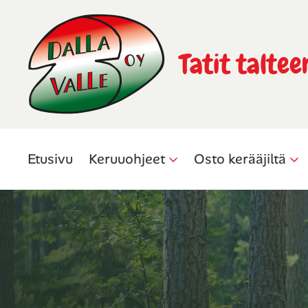
Tatit taltee
Etusivu
Keruuohjeet
Osto kerääjiltä