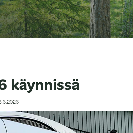
6 käynnissä
ulkaistu
8.6.2026