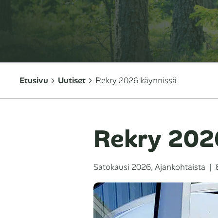
Etusivu
Uutiset
Rekry 2026 käynnissä
Rekry 202
Kategoriat
J
Satokausi 2026
,
Ajankohtaista