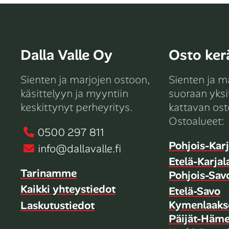
Dalla Valle Oy
Osto kerä
Sienten ja marjojen ostoon,
Sienten ja m
käsittelyyn ja myyntiin
suoraan yksit
keskittynyt perheyritys.
kattavan ost
Ostoalueet:
0500 297 811
Pohjois-Karj
info@dallavalle.fi
Etelä-Karjal
Tarinamme
Pohjois-Sav
Kaikki yhteystiedot
Etelä-Savo
Kymenlaaks
Laskutustiedot
Päijät-Häm