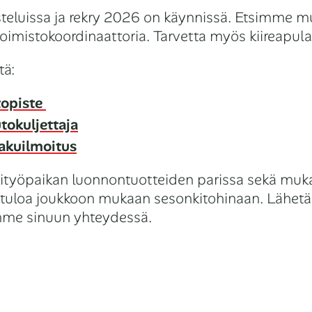
eluissa ja rekry 2026 on käynnissä. Etsimme m
oimistokoordinaattoria. Tarvetta myös kiireapulai
tä:
topiste
tokuljettaja
akuilmoitus
ityöpaikan luonnontuotteiden parissa sekä muk
vetuloa joukkoon mukaan sesonkitohinaan. Lähe
emme sinuun yhteydessä.