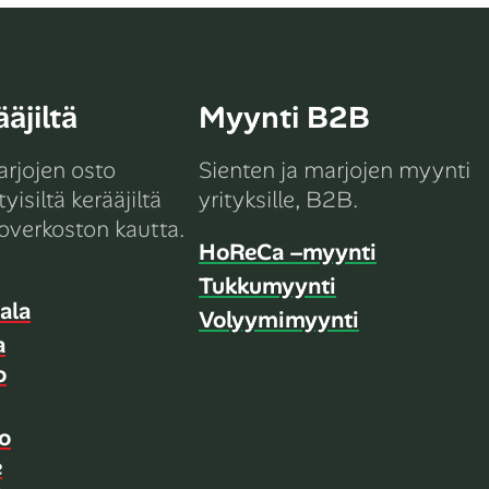
äjiltä
Myynti B2B
arjojen osto
Sienten ja marjojen myynti
yisiltä kerääjiltä
yrityksille, B2B.
overkoston kautta.
HoReCa –myynti
Tukkumyynti
ala
Volyymimyynti
a
o
o
e