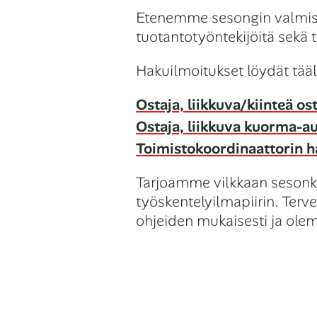
Etenemme sesongin valmist
tuotantotyöntekijöitä sekä t
Hakuilmoitukset löydät tääl
Ostaja, liikkuva/kiinteä os
Ostaja, liikkuva kuorma-au
Toimistokoordinaattorin h
Tarjoamme vilkkaan sesonk
työskentelyilmapiirin. Ter
ohjeiden mukaisesti ja ol