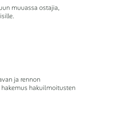
uun muuassa ostajia,
sille.
avan ja rennon
tä hakemus hakuilmoitusten