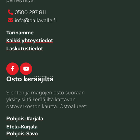
perheyritys.
0500 297 811
info@dallavalle.fi
Tarinamme
Kaikki yhteystiedot
Laskutustiedot
Facebook
Youtube
Osto kerääjiltä
Sienten ja marjojen osto suoraan
yksityisiltä kerääjiltä kattavan
ostoverkoston kautta. Ostoalueet:
Pohjois-Karjala
Etelä-Karjala
Pohjois-Savo