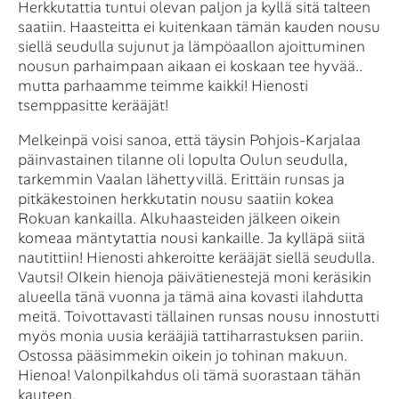
Herkkutattia tuntui olevan paljon ja kyllä sitä talteen
saatiin. Haasteitta ei kuitenkaan tämän kauden nousu
siellä seudulla sujunut ja lämpöaallon ajoittuminen
nousun parhaimpaan aikaan ei koskaan tee hyvää..
mutta parhaamme teimme kaikki! Hienosti
tsemppasitte kerääjät!
Melkeinpä voisi sanoa, että täysin Pohjois-Karjalaa
päinvastainen tilanne oli lopulta Oulun seudulla,
tarkemmin Vaalan lähettyvillä. Erittäin runsas ja
pitkäkestoinen herkkutatin nousu saatiin kokea
Rokuan kankailla. Alkuhaasteiden jälkeen oikein
komeaa mäntytattia nousi kankaille. Ja kylläpä siitä
nautittiin! Hienosti ahkeroitte kerääjät siellä seudulla.
Vautsi! OIkein hienoja päivätienestejä moni keräsikin
alueella tänä vuonna ja tämä aina kovasti ilahdutta
meitä. Toivottavasti tällainen runsas nousu innostutti
myös monia uusia kerääjiä tattiharrastuksen pariin.
Ostossa pääsimmekin oikein jo tohinan makuun.
Hienoa! Valonpilkahdus oli tämä suorastaan tähän
kauteen.