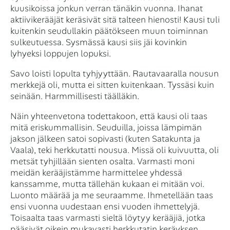
kuusikoissa jonkun verran tänäkin vuonna. Ihanat
aktiivikerääjät keräsivät sitä talteen hienosti! Kausi tuli
kuitenkin seudullakin päätökseen muun toiminnan
sulkeutuessa. Sysmässä kausi siis jäi kovinkin
lyhyeksi loppujen lopuksi.
Savo loisti lopulta tyhjyyttään. Rautavaaralla nousun
merkkejä oli, mutta ei sitten kuitenkaan. Tyssäsi kuin
seinään. Harmmillisesti täälläkin.
Näin yhteenvetona todettakoon, että kausi oli taas
mitä eriskummallisin. Seuduilla, joissa lämpimän
jakson jälkeen satoi sopivasti (kuten Satakunta ja
Vaala), teki herkkutatti nousua. Missä oli kuivuutta, oli
metsät tyhjillään sienten osalta. Varmasti moni
meidän kerääjistämme harmittelee yhdessä
kanssamme, mutta tällehän kukaan ei mitään voi.
Luonto määrää ja me seuraamme. Ihmetellään taas
ensi vuonna uudestaan ensi vuoden ihmettelyjä.
Toisaalta taas varmasti sieltä löytyy kerääjiä, jotka
pääsivät oikein mukavasti herkkutatin keräyksen