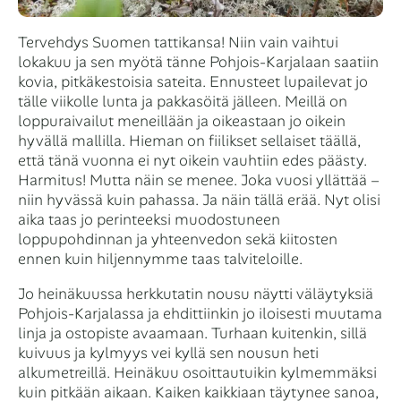
Tervehdys Suomen tattikansa! Niin vain vaihtui
lokakuu ja sen myötä tänne Pohjois-Karjalaan saatiin
kovia, pitkäkestoisia sateita. Ennusteet lupailevat jo
tälle viikolle lunta ja pakkasöitä jälleen. Meillä on
loppuraivailut meneillään ja oikeastaan jo oikein
hyvällä mallilla. Hieman on fiilikset sellaiset täällä,
että tänä vuonna ei nyt oikein vauhtiin edes päästy.
Harmitus! Mutta näin se menee. Joka vuosi yllättää –
niin hyvässä kuin pahassa. Ja näin tällä erää. Nyt olisi
aika taas jo perinteeksi muodostuneen
loppupohdinnan ja yhteenvedon sekä kiitosten
ennen kuin hiljennymme taas talviteloille.
Jo heinäkuussa herkkutatin nousu näytti väläytyksiä
Pohjois-Karjalassa ja ehdittiinkin jo iloisesti muutama
linja ja ostopiste avaamaan. Turhaan kuitenkin, sillä
kuivuus ja kylmyys vei kyllä sen nousun heti
alkumetreillä. Heinäkuu osoittautuikin kylmemmäksi
kuin pitkään aikaan. Kaiken kaikkiaan täytynee sanoa,