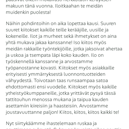
makuun tänä vuonna. Iloitkaahan te meidän
muidenkin puolesta!
Näihin pohdintoihin on aika lopettaa kausi. Suuren
suuret kiitokset kaikille teille kerääjille, uusille ja
kokeneille. Ilot ja murheet sekä ihmetykset on aina
yhtä mukava jakaa kanssanne! Iso kiitos myös
meidän rakkaille työntekijöille, jotka jaksoivat ahertaa
ja uskoa ja tsempata läpi koko kauden. Ilo on
työskennellä kanssanne ja arvostamme
työpanostanne kovasti. Kiitokset myös asiakkaille
erityisesti ymmärryksestä luonnontuotteiden
vähyydestä. Toivotaan taas runsaampaa satoa
ehdottomasti ensi vuodelle. Kiitokset myös kaikille
ytheistyökumppaneille, jotka yrittävät pysyä tässä
tattitouhun menossa mukana ja taipua kauden
asettamiin kiireisiin ja haasteisiin. Arvostamme
joustavuuttanne paljon! Kiitos, kiitos, kiitos kaikki te!
Nyt siirtykäämme ihastelemaan ruskaa ja