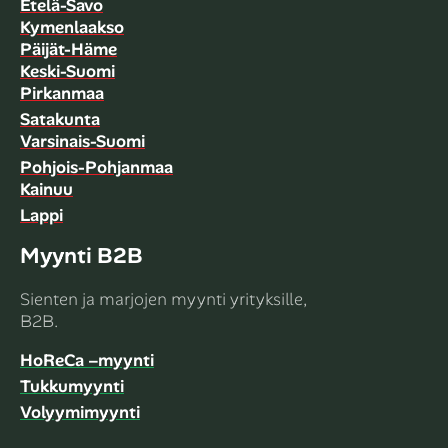
Etelä-Savo
Kymenlaakso
Päijät-Häme
Keski-Suomi
Pirkanmaa
Satakunta
Varsinais-Suomi
Pohjois-Pohjanmaa
Kainuu
Lappi
Myynti B2B
Sienten ja marjojen myynti yrityksille,
B2B.
HoReCa –myynti
Tukkumyynti
Volyymimyynti