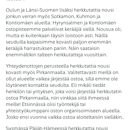
Oulun ja Länsi-Suomen lisäksi herkkutattia nousi
jonkun verran myös Sotkamon, Kuhmon ja
Kontiomäen alueilla. Hyrynsalmen ja Kontiomäen
ostopisteemme palvelivat kerääjiä siellä. Nousua oli,
mutta ei kuitenkaan täysin loistoon asti. Näillä
seuduilla kaipaisimme kovasti paljon enemmän
kerääjiä harrastuksen pariin. Näin saataisin
enemmältikin talteen herkkutatteja vuosittain.
Yhteydenottojen perusteella herkkutattia nousi
kovasti myös Pirkanmaalla. Valitettavasti meillä on
ollut alueelle vaikea järjestää ostoa, sillä emme ole
löytäneet kontaktia seudulta. Eli mikäli tiedät
henkilön tai yrityksen, joka voisi järjestää herkkutatin
ostoa Pirkanmaalla, niin vinkkaa siitä ihmeessä
meille! Etsinnässä olisi työntekijä tai
yhteistyökumppani oston organisoimiseen alueella.
Josko ensi vuonna vaikka ostoa aloiteltaisiin sielläkin..
Sysmässä Päijät-Hämeessä herkkutattia nousi