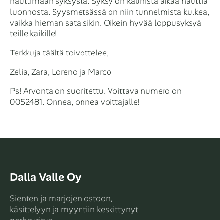
nauttimaan syksystä. Syksy on kaunista aikaa nauttia
luonnosta. Syysmetsässä on niin tunnelmista kulkea,
vaikka hieman sataisikin. Oikein hyvää loppusyksyä
teille kaikille!
Terkkuja täältä toivottelee,
Zelia, Zara, Loreno ja Marco
Ps! Arvonta on suoritettu. Voittava numero on
0052481. Onnea, onnea voittajalle!
Dalla Valle Oy
Sienten ja marjojen ostoon,
käsittelyyn ja myyntiin keskittynyt