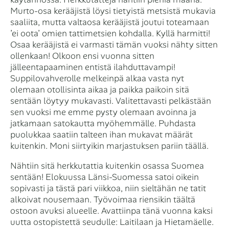
Murto-osa kerääjistä löysi tietyistä metsistä mukavia
saaliita, mutta valtaosa kerääjistä joutui toteamaan
’ei oota’ omien tattimetsien kohdalla. Kyllä harmitti!
Osaa kerääjistä ei varmasti tämän vuoksi nähty sitten
ollenkaan! Olkoon ensi vuonna sitten
jälleentapaaminen entistä ilahduttavampi!
Suppilovahverolle melkeinpä alkaa vasta nyt
olemaan otollisinta aikaa ja paikka paikoin sitä
sentään löytyy mukavasti. Valitettavasti pelkästään
sen vuoksi me emme pysty olemaan avoinna ja
jatkamaan satokautta myöhemmälle. Puhdasta
puolukkaa saatiin talteen ihan mukavat määrät
kuitenkin. Moni siirtyikin marjastuksen pariin täällä.
Nähtiin sitä herkkutattia kuitenkin osassa Suomea
sentään! Elokuussa Länsi-Suomessa satoi oikein
sopivasti ja tästä pari viikkoa, niin sieltähän ne tatit
alkoivat nousemaan. Työvoimaa riensikin täältä
ostoon avuksi alueelle. Avattiinpa tänä vuonna kaksi
uutta ostopistettä seudulle: Laitilaan ja Hietamäelle.