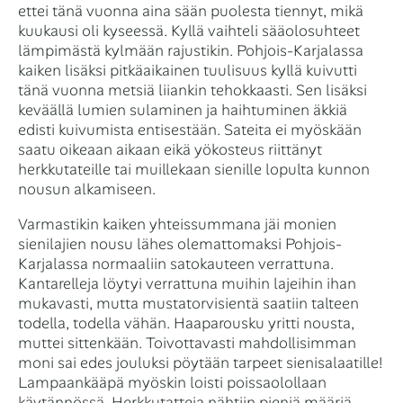
ettei tänä vuonna aina sään puolesta tiennyt, mikä
kuukausi oli kyseessä. Kyllä vaihteli sääolosuhteet
lämpimästä kylmään rajustikin. Pohjois-Karjalassa
kaiken lisäksi pitkäaikainen tuulisuus kyllä kuivutti
tänä vuonna metsiä liiankin tehokkaasti. Sen lisäksi
keväällä lumien sulaminen ja haihtuminen äkkiä
edisti kuivumista entisestään. Sateita ei myöskään
saatu oikeaan aikaan eikä yökosteus riittänyt
herkkutateille tai muillekaan sienille lopulta kunnon
nousun alkamiseen.
Varmastikin kaiken yhteissummana jäi monien
sienilajien nousu lähes olemattomaksi Pohjois-
Karjalassa normaaliin satokauteen verrattuna.
Kantarelleja löytyi verrattuna muihin lajeihin ihan
mukavasti, mutta mustatorvisientä saatiin talteen
todella, todella vähän. Haaparousku yritti nousta,
muttei sittenkään. Toivottavasti mahdollisimman
moni sai edes jouluksi pöytään tarpeet sienisalaatille!
Lampaankääpä myöskin loisti poissaolollaan
käytännössä. Herkkutatteja nähtiin pieniä määriä.