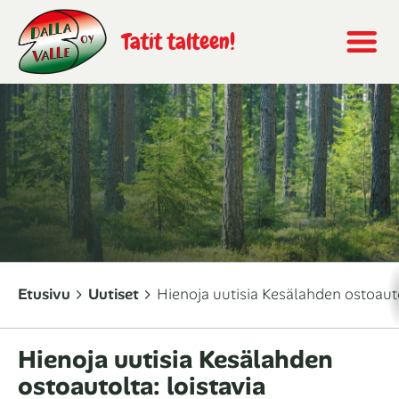
Tatit talteen!
Etusivu
Uutiset
Hienoja uutisia Kesälahden ostoauto
Hienoja uutisia Kesälahden
ostoautolta: loistavia