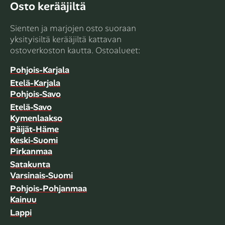
Osto kerääjiltä
Sienten ja marjojen osto suoraan
yksityisiltä kerääjiltä kattavan
ostoverkoston kautta. Ostoalueet:
Pohjois-Karjala
Etelä-Karjala
Pohjois-Savo
Etelä-Savo
Kymenlaakso
Päijät-Häme
Keski-Suomi
Pirkanmaa
Satakunta
Varsinais-Suomi
Pohjois-Pohjanmaa
Kainuu
Lappi