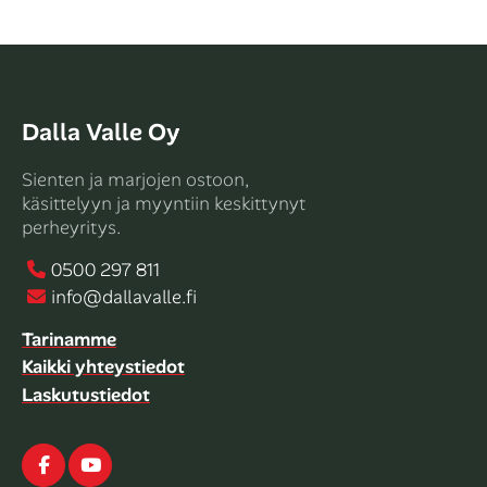
Dalla Valle Oy
Sienten ja marjojen ostoon,
käsittelyyn ja myyntiin keskittynyt
perheyritys.
0500 297 811
info@dallavalle.fi
Tarinamme
Kaikki yhteystiedot
Laskutustiedot
Facebook
Youtube