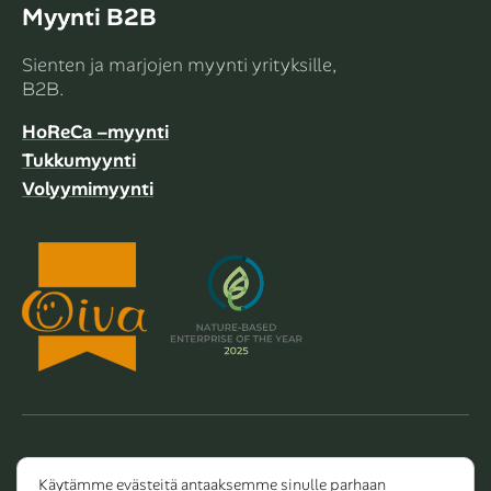
Myynti B2B
Sienten ja marjojen myynti yrityksille,
B2B.
HoReCa –myynti
Tukkumyynti
Volyymimyynti
Copyright 2026 Dalla Valle Oy
Käytämme evästeitä antaaksemme sinulle parhaan