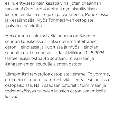
esiin, erityisesti näin kesäpäivinä, joten ollaanhan
tarkkana! Ostoauto 4 aloittaa nyt jokapäiväisen
kierron reitillä eli osto joka päivä Kiteellä, Puhoksessa
ja Kesälahdella. Myös Tohmajärven ostopiste
palvelee päivittäin.
Herkkutatin osalta selkeää nousua on Sysmän
seudun kuusikoissa. Lisäksi olemme aloittaneet
oston Heinolassa ja Kuortissa ja myös Heinolan
seudulla tatti on nousussa. Keskiviikkona 14.8.2024
lähtee lisäksi ostoauto Joutsan, Toivakkaan ja
Kangasniemen seudulle sienten ostoon.
Lämpimästi tervetuloa ostopisteillemme! Toivomme,
että tieto ostoautoistamme leviäisi erityisesti uusissa
ostopaikoissa. Näin saadaan ostoreitit toimimaan ja
todennäköisyys tulevien kausien oston avaamiselle
kasvaa.