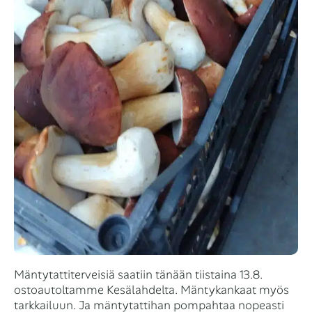
Mäntytattiterveisiä saatiin tänään tiistaina 13.8.
ostoautoltamme Kesälahdelta. Mäntykankaat myös
tarkkailuun. Ja mäntytattihan pompahtaa nopeasti