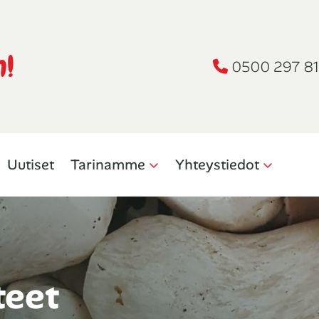
n!
0500 297 81
Uutiset
Tarinamme
Yhteystiedot
teet