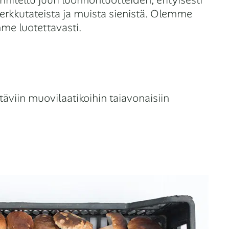
iteltu juuri luonnontuotteiden, erityisesti
rkkutateista ja muista sienistä. Olemme
me luotettavasti.
täviin muovilaatikoihin taiavonaisiin