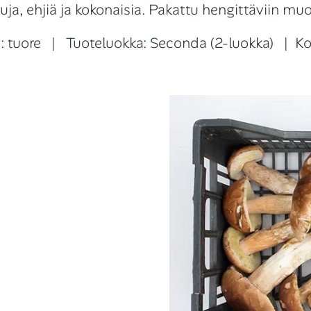
ja, ehjiä ja kokonaisia. Pakattu hengittäviin muo
ly: tuore | Tuoteluokka: Seconda (2-luokka) | Koo