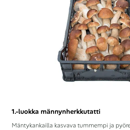
1.-luokka männynherkkutatti
Mäntykankailla kasvava tummempi ja pyöreämp