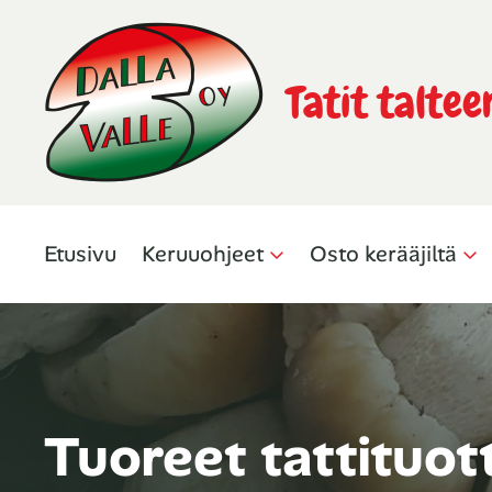
Tatit taltee
Etusivu
Keruuohjeet
Osto kerääjiltä
Tuoreet tattituot