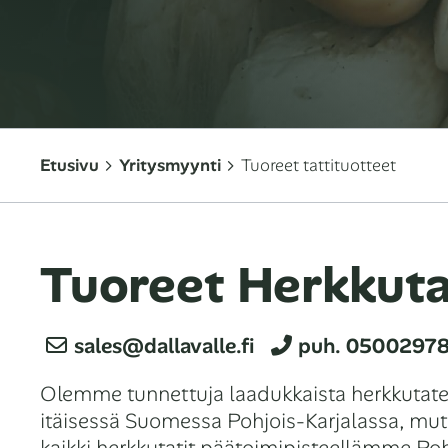
Etusivu
Yritysmyynti
Tuoreet tattituotteet
Tuoreet Herkkuta
sales@dallavalle.fi
puh. 05002978
Olemme tunnettuja laadukkaista herkkutatei
itäisessä Suomessa Pohjois-Karjalassa, mu