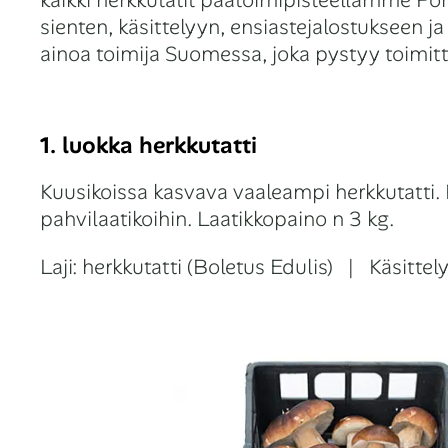
kaikki herkkutatit päätoimipisteellämme Poh
sienten, käsittelyyn, ensiastejalostukseen
ainoa toimija Suomessa, joka pystyy toimi
1. luokka herkkutatti
Kuusikoissa kasvava vaaleampi herkkutatti. P
pahvilaatikoihin. Laatikkopaino n 3 kg.
Laji: herkkutatti (Boletus Edulis) | Käsittel