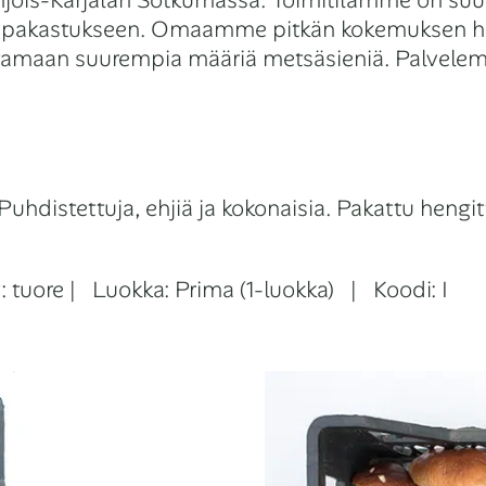
jois-Karjalan Sotkumassa. Toimitilamme on suunn
 ja pakastukseen. Omaamme pitkän kokemuksen he
ttamaan suurempia määriä metsäsieniä. Palvelem
uhdistettuja, ehjiä ja kokonaisia. Pakattu hengit
y: tuore | Luokka: Prima (1-luokka) | Koodi: I