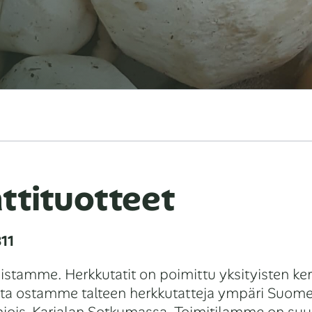
ttituotteet
11
stamme. Herkkutatit on poimittu yksityisten ke
tta ostamme talteen herkkutatteja ympäri Suome