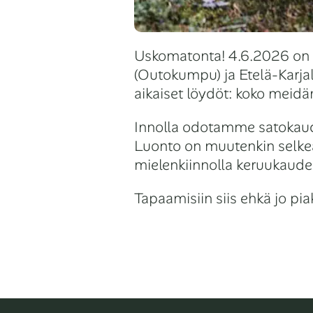
Uskomatonta! 4.6.2026 on 
(Outokumpu) ja Etelä-Karjala
aikaiset löydöt: koko meidän
Innolla odotamme satokauden
Luonto on muutenkin selk
mielenkiinnolla keruukaude
Tapaamisiin siis ehkä jo pia