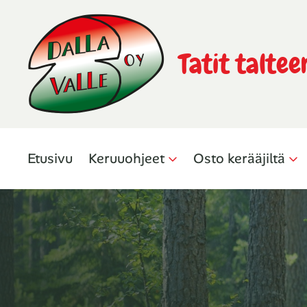
Tatit taltee
Etusivu
Keruuohjeet
Osto kerääjiltä