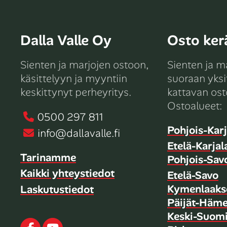
Dalla Valle Oy
Osto kerä
Sienten ja marjojen ostoon,
Sienten ja m
käsittelyyn ja myyntiin
suoraan yksit
keskittynyt perheyritys.
kattavan ost
Ostoalueet:
0500 297 811
Pohjois-Karj
info@dallavalle.fi
Etelä-Karjal
Tarinamme
Pohjois-Sav
Kaikki yhteystiedot
Etelä-Savo
Kymenlaaks
Laskutustiedot
Päijät-Häm
Keski-Suom