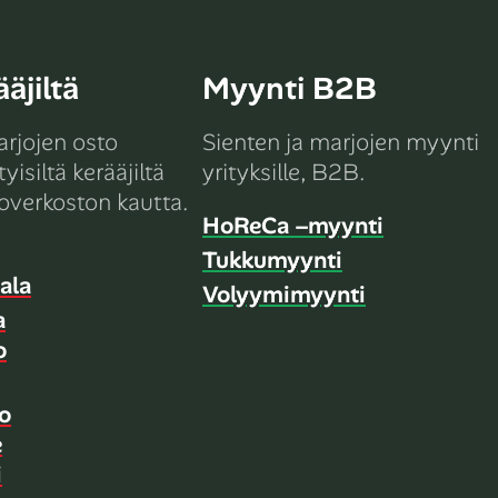
äjiltä
Myynti B2B
arjojen osto
Sienten ja marjojen myynti
yisiltä kerääjiltä
yrityksille, B2B.
overkoston kautta.
HoReCa –myynti
Tukkumyynti
ala
Volyymimyynti
a
o
o
e
i