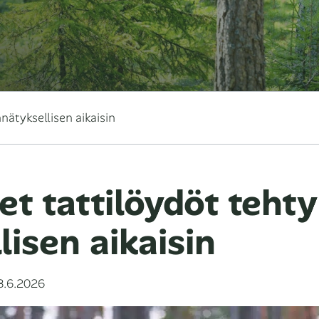
nätyksellisen aikaisin
t tattilöydöt tehty
lisen aikaisin
ulkaistu
8.6.2026