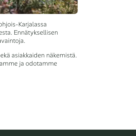
hjois-Karjalassa
sesta. Ennätyksellisen
avaintoja.
sekä asiakkaiden näkemistä.
uraamme ja odotamme