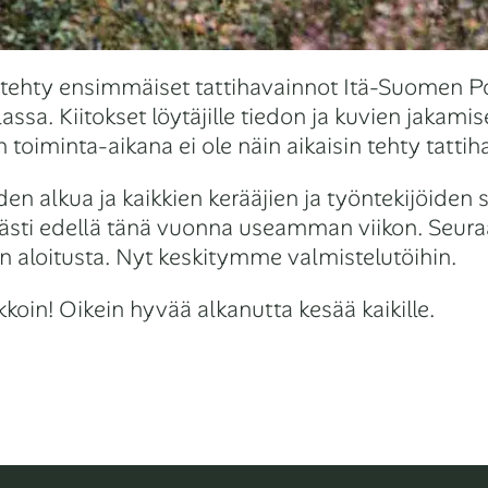
tehty ensimmäiset tattihavainnot Itä-Suomen Po
ssa. Kiitokset löytäjille tiedon ja kuvien jakami
 toiminta-aikana ei ole näin aikaisin tehty tattih
 alkua ja kaikkien kerääjien ja työntekijöiden 
eästi edellä tänä vuonna useamman viikon. Se
n aloitusta. Nyt keskitymme valmistelutöihin.
kkoin! Oikein hyvää alkanutta kesää kaikille.