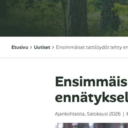
Etusivu
Uutiset
Ensimmäiset tattilöydöt tehty en
Ensimmäise
ennätyksel
Kategoriat
J
Ajankohtaista
,
Satokausi 2026