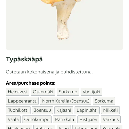
Typäskääpä
Ostetaan kokonaisena ja puhdistettuna.
Area/purchase points:
Heinävesi
Otanmäki
Sotkamo
Vuolijoki
Lappeenranta
North Karelia (Joensuu)
Sotkuma
Tuohikotti
Joensuu
Kajaani
Lapinlahti
Mikkeli
Vaala
Outokumpu
Parikkala
Ristijärvi
Varkaus
Haukivuori
Paltamo
Saari
Tohmajärvi
Kerimäki