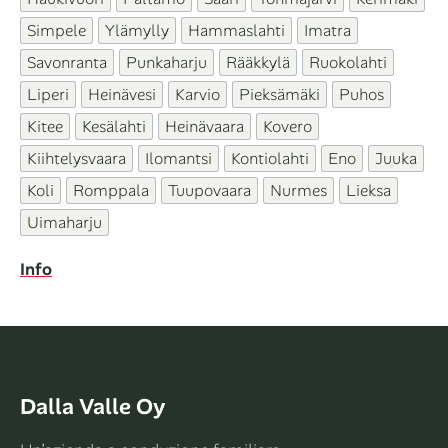
Simpele
Ylämylly
Hammaslahti
Imatra
Savonranta
Punkaharju
Rääkkylä
Ruokolahti
Liperi
Heinävesi
Karvio
Pieksämäki
Puhos
Kitee
Kesälahti
Heinävaara
Kovero
Kiihtelysvaara
Ilomantsi
Kontiolahti
Eno
Juuka
Koli
Romppala
Tuupovaara
Nurmes
Lieksa
Uimaharju
Info
Dalla Valle Oy