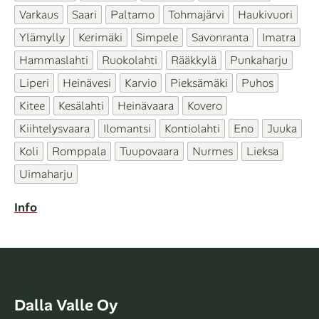
Varkaus
Saari
Paltamo
Tohmajärvi
Haukivuori
Ylämylly
Kerimäki
Simpele
Savonranta
Imatra
Hammaslahti
Ruokolahti
Rääkkylä
Punkaharju
Liperi
Heinävesi
Karvio
Pieksämäki
Puhos
Kitee
Kesälahti
Heinävaara
Kovero
Kiihtelysvaara
Ilomantsi
Kontiolahti
Eno
Juuka
Koli
Romppala
Tuupovaara
Nurmes
Lieksa
Uimaharju
Info
Dalla Valle Oy