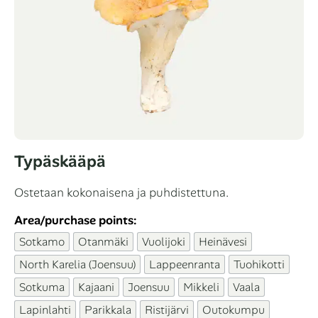
Typäskääpä
Ostetaan kokonaisena ja puhdistettuna.
Area/purchase points:
Sotkamo
Otanmäki
Vuolijoki
Heinävesi
North Karelia (Joensuu)
Lappeenranta
Tuohikotti
Sotkuma
Kajaani
Joensuu
Mikkeli
Vaala
Lapinlahti
Parikkala
Ristijärvi
Outokumpu