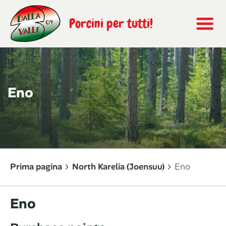
Porcini per tutti!
Eno
Prima pagina
North Karelia (Joensuu)
Eno
Eno