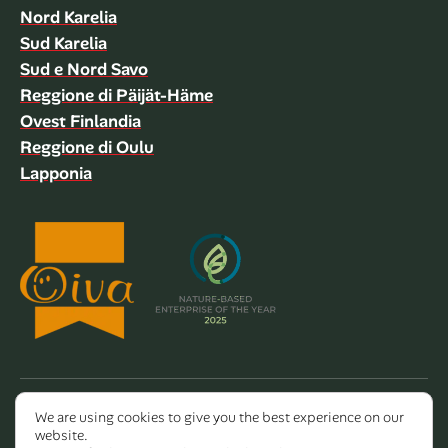
Nord Karelia
Sud Karelia
Sud e Nord Savo
Reggione di Päijät-Häme
Ovest Finlandia
Reggione di Oulu
Lapponia
We are using cookies to give you the best experience on our
Copyright 2026 Dalla Valle Oy
website.