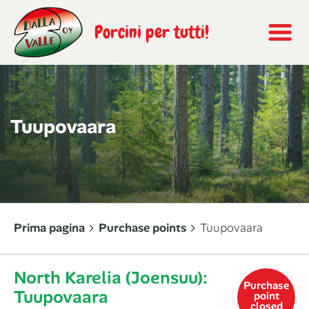
Porcini per tutti!
Tuupovaara
Prima pagina
Purchase points
Tuupovaara
North Karelia (Joensuu):
Purchase
Tuupovaara
point
closed