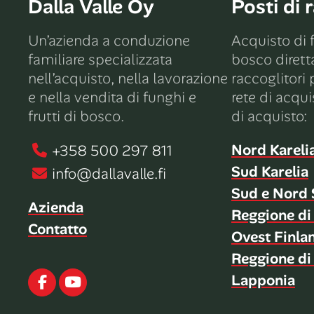
Dalla Valle Oy
Posti di 
Un’azienda a conduzione
Acquisto di f
familiare specializzata
bosco diret
nell’acquisto, nella lavorazione
raccoglitori p
e nella vendita di funghi e
rete di acqui
frutti di bosco.
di acquisto:
Nord Kareli
+358 500 297 811
Sud Karelia
info@dallavalle.fi
Sud e Nord 
Azienda
Reggione di
Contatto
Ovest Finla
Reggione di
Lapponia
Facebook
Youtube