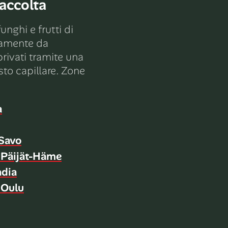
raccolta
unghi e frutti di
tamente da
rivati ​​tramite una
sto capillare. Zone
a
Savo
 Päijät-Häme
ndia
 Oulu