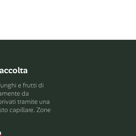
raccolta
unghi e frutti di
tamente da
rivati ​​tramite una
sto capillare. Zone
a