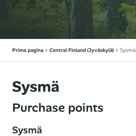
Prima pagina
Central Finland (Jyväskylä)
Sysmä
Sysmä
Purchase points
Sysmä