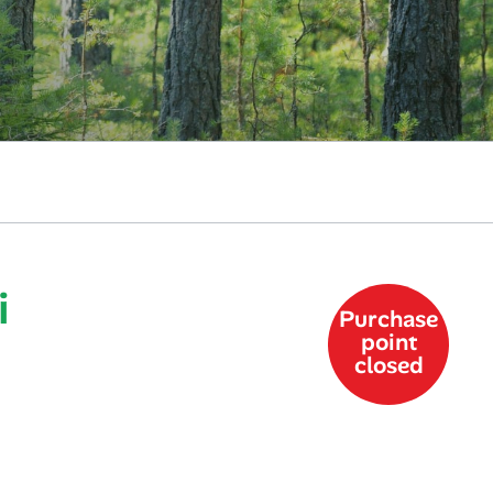
i
Purchase
point
closed