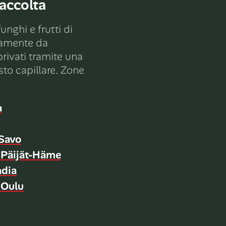
raccolta
unghi e frutti di
tamente da
rivati ​​tramite una
sto capillare. Zone
a
Savo
 Päijät-Häme
ndia
 Oulu