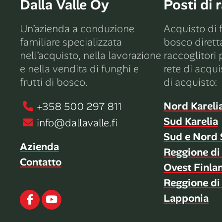
Dalla Valle Oy
Posti di 
Un’azienda a conduzione
Acquisto di f
familiare specializzata
bosco diret
nell’acquisto, nella lavorazione
raccoglitori p
e nella vendita di funghi e
rete di acqui
frutti di bosco.
di acquisto:
Nord Kareli
+358 500 297 811
Sud Karelia
info@dallavalle.fi
Sud e Nord 
Azienda
Reggione di
Contatto
Ovest Finla
Reggione di
Lapponia
Facebook
Youtube