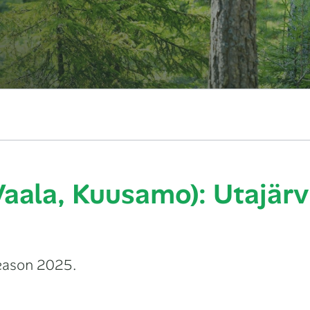
aala, Kuusamo): Utajärv
season 2025.