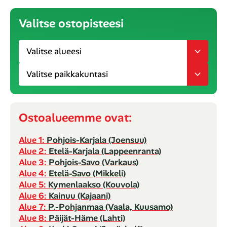
Valitse ostopisteesi
Ostoalueemme ovat:
Alue 1:
Pohjois-Karjala (Joensuu)
Alue 2:
Etelä-Karjala (Lappeenranta)
Alue 3:
Pohjois-Savo (Varkaus)
Alue 4:
Etelä-Savo (Mikkeli)
Alue 5:
Kymenlaakso (Kouvola)
Alue 6:
Kainuu (Kajaani)
Alue 7:
P.-Pohjanmaa (Vaala, Kuusamo)
Alue 8:
Päijät-Häme (Lahti)