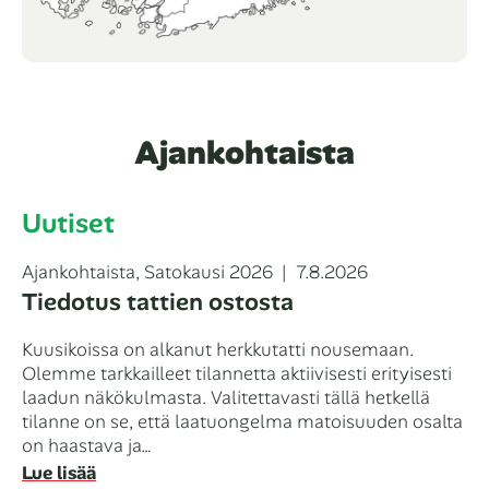
Ajankohtaista
Uutiset
Kategoriat
Julkaistu
Ajankohtaista
,
Satokausi 2026
7.8.2026
Tiedotus tattien ostosta
Kuusikoissa on alkanut herkkutatti nousemaan.
Olemme tarkkailleet tilannetta aktiivisesti erityisesti
laadun näkökulmasta. Valitettavasti tällä hetkellä
tilanne on se, että laatuongelma matoisuuden osalta
on haastava ja…
Lue lisää