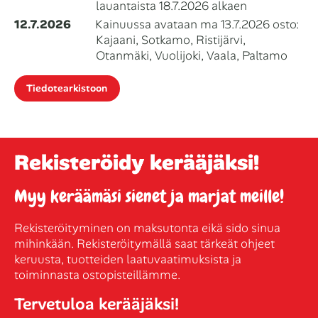
lauantaista 18.7.2026 alkaen
12.7.2026
Kainuussa avataan ma 13.7.2026 osto:
Kajaani, Sotkamo, Ristijärvi,
Otanmäki, Vuolijoki, Vaala, Paltamo
Tiedotearkistoon
Rekisteröidy kerääjäksi!
Myy keräämäsi sienet ja marjat meille!
Rekisteröityminen on maksutonta eikä sido sinua
mihinkään. Rekisteröitymällä saat tärkeät ohjeet
keruusta, tuotteiden laatuvaatimuksista ja
toiminnasta ostopisteillämme.
Tervetuloa kerääjäksi!