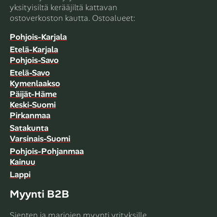
yksityisiltä kerääjiltä kattavan
ostoverkoston kautta. Ostoalueet:
Pohjois-Karjala
Etelä-Karjala
Pohjois-Savo
Etelä-Savo
Kymenlaakso
Päijät-Häme
Keski-Suomi
Pirkanmaa
Satakunta
Varsinais-Suomi
Pohjois-Pohjanmaa
Kainuu
Lappi
Myynti B2B
Sienten ja marjojen myynti yrityksille,