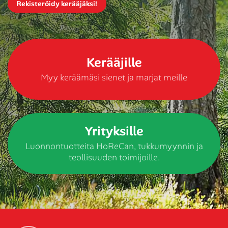
Rekisteröidy kerääjäksi!
Kerääjille
Myy keräämäsi sienet ja marjat meille
Yrityksille
Luonnontuotteita HoReCan, tukkumyynnin ja
teollisuuden toimijoille.