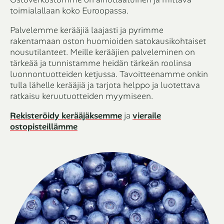
toimialallaan koko Euroopassa.
Palvelemme kerääjiä laajasti ja pyrimme
rakentamaan oston huomioiden satokausikohtaiset
nousutilanteet. Meille kerääjien palveleminen on
tärkeää ja tunnistamme heidän tärkeän roolinsa
luonnontuotteiden ketjussa. Tavoitteenamme onkin
tulla lähelle kerääjiä ja tarjota helppo ja luotettava
ratkaisu keruutuotteiden myymiseen.
Rekisteröidy kerääjäksemme
ja
vieraile
ostopisteillämme