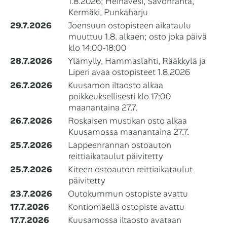
1.8.2026; Heinävesi, Savonranta,
Kermäki, Punkaharju
29.7.2026
⁠Joensuun ostopisteen aikataulu
muuttuu 1.8. alkaen; osto joka päivä
klo 14:00-18:00
28.7.2026
Ylämylly, Hammaslahti, Rääkkylä ja
Liperi avaa ostopisteet 1.8.2026
26.7.2026
Kuusamon iltaosto alkaa
poikkeuksellisesti klo 17:00
maanantaina 27.7.
26.7.2026
Roskaisen mustikan osto alkaa
Kuusamossa maanantaina 27.7.
25.7.2026
Lappeenrannan ostoauton
reittiaikataulut päivitetty
25.7.2026
Kiteen ostoauton reittiaikataulut
päivitetty
23.7.2026
Outokummun ostopiste avattu
17.7.2026
Kontiomäellä ostopiste avattu
17.7.2026
Kuusamossa iltaosto avataan