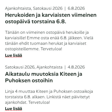
Kategoriat
Julkaistu
Ajankohtaista
,
Satokausi 2026
6.8.2026
Herukoiden ja karviaisten viimeinen
ostopäivä torstaina 6.8.
Tänään on viimeinen ostopäivä herukoille ja
karviaisille! Emme osta enää 6.8. jälkeen. Vielä
tänään ehdit tuomaan herukat ja karviaiset
ostopisteillemme. Tervetuloa!
Lue lisää
Kategoriat
Julkaistu
Satokausi 2026
,
Ajankohtaista
4.8.2026
Aikataulu muutoksia Kiteen ja
Puhoksen ostoihin
Linja 4 muuttaa Kiteen ja Puhoksen ostoaikoja
torstaista 6.8. alkaen. Linkistä näet päivitetyt
ajankohdat. Tervetuloa!
Lue lisää