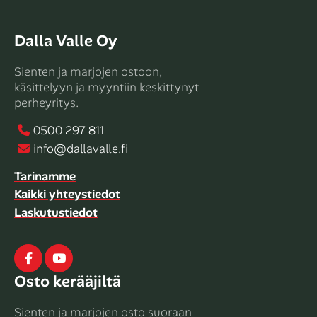
Dalla Valle Oy
Sienten ja marjojen ostoon,
käsittelyyn ja myyntiin keskittynyt
perheyritys.
0500 297 811
info@dallavalle.fi
Tarinamme
Kaikki yhteystiedot
Laskutustiedot
Facebook
Youtube
Osto kerääjiltä
Sienten ja marjojen osto suoraan