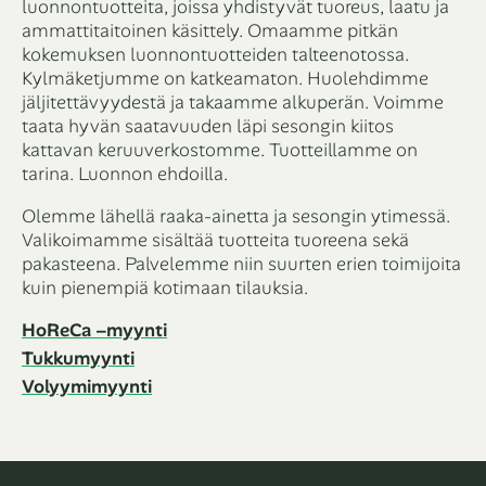
luonnontuotteita, joissa yhdistyvät tuoreus, laatu ja
ammattitaitoinen käsittely. Omaamme pitkän
kokemuksen luonnontuotteiden talteenotossa.
Kylmäketjumme on katkeamaton. Huolehdimme
jäljitettävyydestä ja takaamme alkuperän. Voimme
taata hyvän saatavuuden läpi sesongin kiitos
kattavan keruuverkostomme. Tuotteillamme on
tarina. Luonnon ehdoilla.
Olemme lähellä raaka-ainetta ja sesongin ytimessä.
Valikoimamme sisältää tuotteita tuoreena sekä
pakasteena. Palvelemme niin suurten erien toimijoita
kuin pienempiä kotimaan tilauksia.
HoReCa –myynti
Tukkumyynti
Volyymimyynti