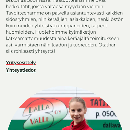
sektorilla Suomessa. Päätuotteenamme ovat
herkkutatit, joista valtaosa myydään vientiin.
Tavoitteenamme on palvella asiantuntevasti kaikkien
sidosryhmien, niin kerääjien, asiakkaiden, henkilöstön
kuin muiden yhteistyökumppaneiden, tarpeet
huomioiden. Huolehdimme kylmäketjun
katkeamattomuudesta aina kerääjältä toimitukseen
asti varmistaen näin laadun ja tuoreuden. Otathan
siis rohkeasti yhteyttä!
Yritysesittely
Yhteystiedot