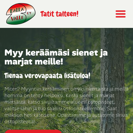
Tatit talteen!
Myy keräämäsi sienet ja
marjat meille!
Tienaa verovapaata lisätuloa!
Miten? Myyntiin kerääminen on yksinkertaista ja meillä
homma on tehty helpoksi. Kerää sienet ja marjat
metsästä, katso sivuiltamme alueesi ostopisteet,
valitse lähin ja tuo saaliisi ostopisteellemme. Saat
maksun heti käteisenä. Opastamme ja autamme sinua
ostopisteellä!