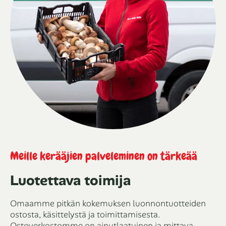
Meille kerääjien palveleminen on tärkeää
Luotettava toimija
Omaamme pitkän kokemuksen luonnontuotteiden
ostosta, käsittelystä ja toimittamisesta.
Ostoverkostomme on ainutlaatuinen ja mittava