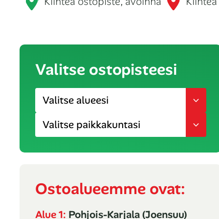
Kiinteä ostopiste, avoinna
Kiinteä
Valitse ostopisteesi
Ostoalueemme ovat:
Alue 1:
Pohjois-Karjala (Joensuu)