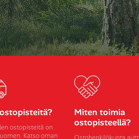
ostopisteitä?
Miten toimia
ostopisteellä?
len ostopisteitä on
Suomen. Katso oman
Ostohenkilökunta autt