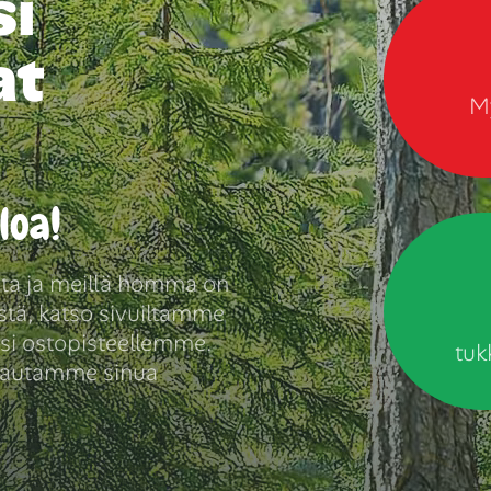
i
at
My
loa!
sta ja meillä homma on
ästä, katso sivuiltamme
iisi ostopisteellemme.
tuk
a autamme sinua