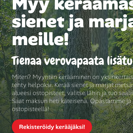
Myy keräämäs
sienet ja marj
meille!
Tienaa verovapaata lisätu
Miten? Myyntiin kerääminen on yksinkertai
tehty helpoksi. Kerää sienet ja marjat mets
alueesi ostopisteet, valitse lähin ja tuo saal
Saat maksun heti käteisenä. Opastamme j
ostopisteellä!
Rekisteröidy kerääjäksi!