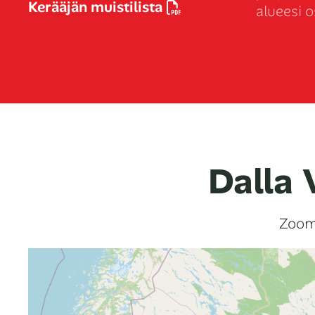
Kerääjän muistilista
alueesi o
Dalla 
Zooma