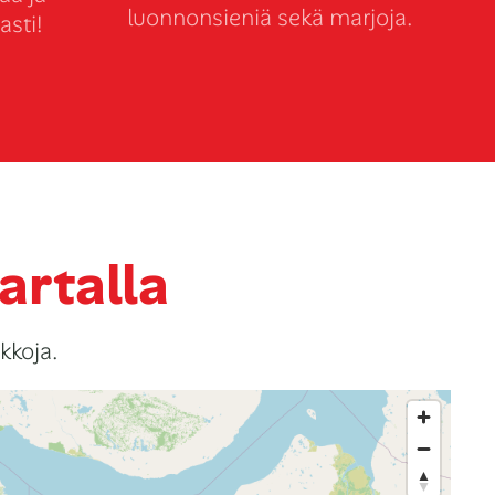
luonnonsieniä sekä marjoja.
asti!
artalla
kkoja.