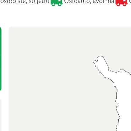
 ostopiste, suljettu
Ostoauto, avoinna