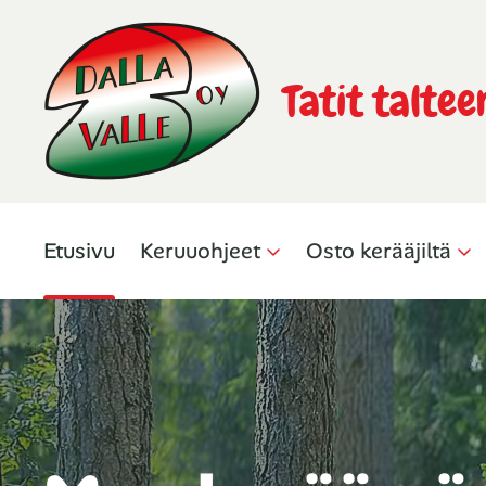
Tatit taltee
Etusivu
Keruuohjeet
Osto kerääjiltä