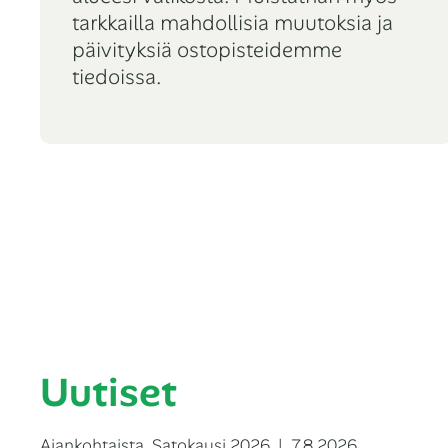
tarkkailla mahdollisia muutoksia ja
päivityksiä ostopisteidemme
tiedoissa.
Uutiset
Kategoriat
Julkaistu
Ajankohtaista
,
Satokausi 2026
7.8.2026