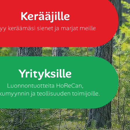
Kerääjille
y keräämäsi sienet ja marjat meille
Yrityksille
Luonnontuotteita HoReCan,
kumyynnin ja teollisuuden toimijoille.