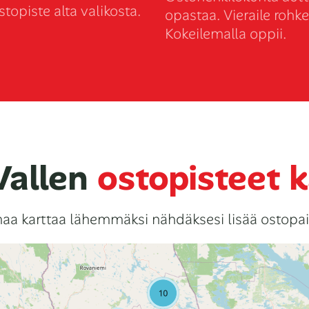
stopiste alta valikosta.
opastaa. Vieraile rohke
Kokeilemalla oppii.
Vallen
ostopisteet k
a karttaa lähemmäksi nähdäksesi lisää ostopai