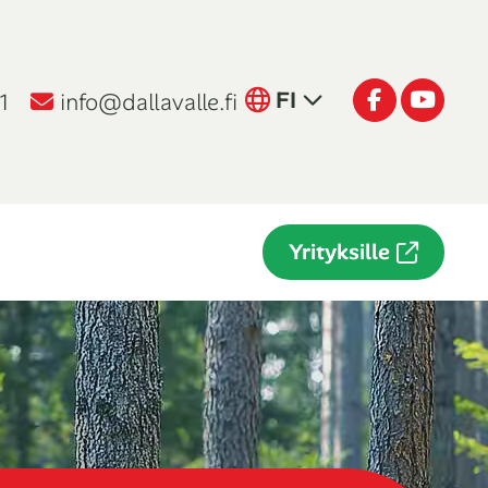
Suomi
Facebook
Youtu
FI
1
info@dallavalle.fi
English
EN
Italiano
IT
Yrityksille