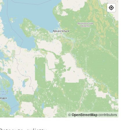
©
OpenStreetMap
contributors