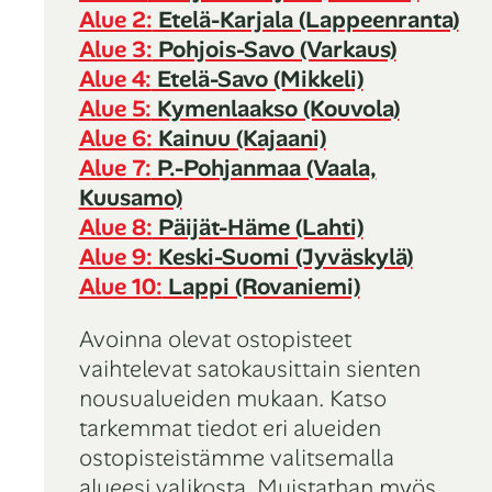
Alue 2:
Etelä-Karjala (Lappeenranta)
Alue 3:
Pohjois-Savo (Varkaus)
Alue 4:
Etelä-Savo (Mikkeli)
Alue 5:
Kymenlaakso (Kouvola)
Alue 6:
Kainuu (Kajaani)
Alue 7:
P.-Pohjanmaa (Vaala,
Kuusamo)
Alue 8:
Päijät-Häme (Lahti)
Alue 9:
Keski-Suomi (Jyväskylä)
Alue 10:
Lappi (Rovaniemi)
Avoinna olevat ostopisteet
vaihtelevat satokausittain sienten
nousualueiden mukaan. Katso
tarkemmat tiedot eri alueiden
ostopisteistämme valitsemalla
alueesi valikosta. Muistathan myös