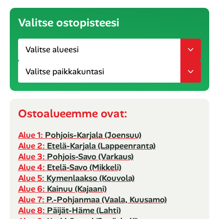
Valitse ostopisteesi
Ostoalueemme ovat:
Alue 1:
Pohjois-Karjala (Joensuu)
Alue 2:
Etelä-Karjala (Lappeenranta)
Alue 3:
Pohjois-Savo (Varkaus)
Alue 4:
Etelä-Savo (Mikkeli)
Alue 5:
Kymenlaakso (Kouvola)
Alue 6:
Kainuu (Kajaani)
Alue 7:
P.-Pohjanmaa (Vaala, Kuusamo)
Alue 8:
Päijät-Häme (Lahti)