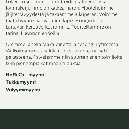
kokemuksen luonnontuotteiden talteenotossa.
Kylmäketjumme on katkeamaton. Huolehdimme
jäljitettävyydestä ja takaamme alkuperän. Voimme
taata hyvän saatavuuden läpi sesongin kiitos
kattavan keruuverkostomme. Tuotteillamme on
tarina. Luonnon ehdoilla.
Olemme lähellä raaka-ainetta ja sesongin ytimessä.
Valikoimamme sisältää tuotteita tuoreena sekä
pakasteena. Palvelemme niin suurten erien toimijoita
kuin pienempiä kotimaan tilauksia.
HoReCa –myynti
Tukkumyynti
Volyymimyynti