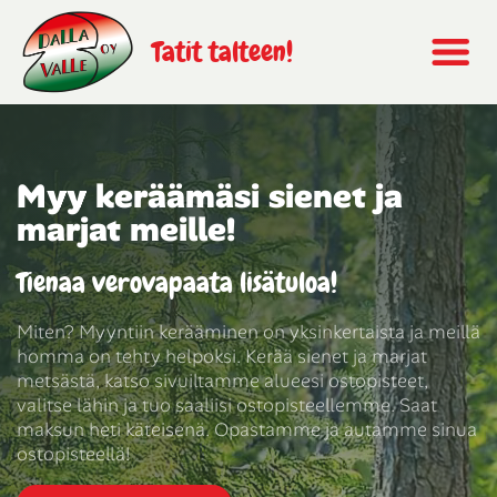
Tatit talteen!
Myy keräämäsi sienet ja
marjat meille!
Tienaa verovapaata lisätuloa!
Miten? Myyntiin kerääminen on yksinkertaista ja meillä
homma on tehty helpoksi. Kerää sienet ja marjat
metsästä, katso sivuiltamme alueesi ostopisteet,
valitse lähin ja tuo saaliisi ostopisteellemme. Saat
maksun heti käteisenä. Opastamme ja autamme sinua
ostopisteellä!