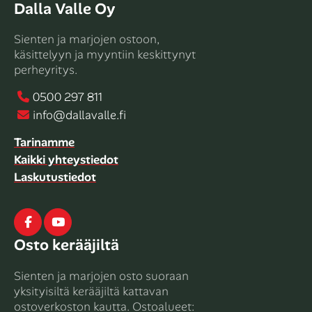
Dalla Valle Oy
Sienten ja marjojen ostoon,
käsittelyyn ja myyntiin keskittynyt
perheyritys.
0500 297 811
info@dallavalle.fi
Tarinamme
Kaikki yhteystiedot
Laskutustiedot
Facebook
Youtube
Osto kerääjiltä
Sienten ja marjojen osto suoraan
yksityisiltä kerääjiltä kattavan
ostoverkoston kautta. Ostoalueet: