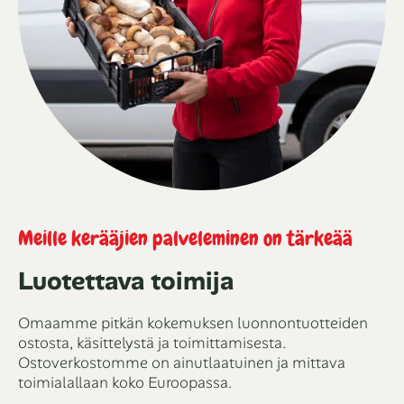
Meille kerääjien palveleminen on tärkeää
Luotettava toimija
Omaamme pitkän kokemuksen luonnontuotteiden
ostosta, käsittelystä ja toimittamisesta.
Ostoverkostomme on ainutlaatuinen ja mittava
toimialallaan koko Euroopassa.