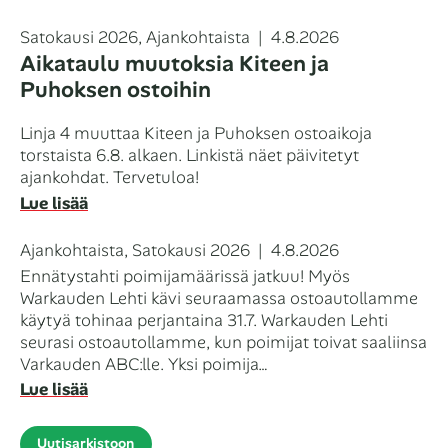
Kategoriat
Julkaistu
Satokausi 2026
,
Ajankohtaista
4.8.2026
Aikataulu muutoksia Kiteen ja
Puhoksen ostoihin
Linja 4 muuttaa Kiteen ja Puhoksen ostoaikoja
torstaista 6.8. alkaen. Linkistä näet päivitetyt
ajankohdat. Tervetuloa!
Lue lisää
Kategoriat
Julkaistu
Ajankohtaista
,
Satokausi 2026
4.8.2026
Ennätystahti poimijamäärissä jatkuu! Myös
Warkauden Lehti kävi seuraamassa ostoautollamme
käytyä tohinaa perjantaina 31.7. Warkauden Lehti
seurasi ostoautollamme, kun poimijat toivat saaliinsa
Varkauden ABC:lle. Yksi poimija…
Lue lisää
Uutisarkistoon