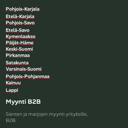
Pohjois-Karjala
Etelä-Karjala
Pohjois-Savo
Etelä-Savo
Kymenlaakso
Päijät-Häme
Keski-Suomi
Pirkanmaa
Satakunta
Varsinais-Suomi
Pohjois-Pohjanmaa
Kainuu
Lappi
Myynti B2B
Sienten ja marjojen myynti yrityksille,
B2B.