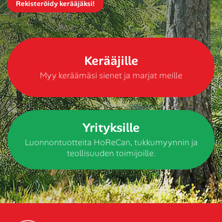
Rekisteröidy kerääjäksi!
Kerääjille
Myy keräämäsi sienet ja marjat meille
Yrityksille
Luonnontuotteita HoReCan, tukkumyynnin ja
teollisuuden toimijoille.