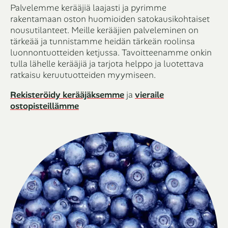
Palvelemme kerääjiä laajasti ja pyrimme
rakentamaan oston huomioiden satokausikohtaiset
nousutilanteet. Meille kerääjien palveleminen on
tärkeää ja tunnistamme heidän tärkeän roolinsa
luonnontuotteiden ketjussa. Tavoitteenamme onkin
tulla lähelle kerääjiä ja tarjota helppo ja luotettava
ratkaisu keruutuotteiden myymiseen.
Rekisteröidy kerääjäksemme
ja
vieraile
ostopisteillämme