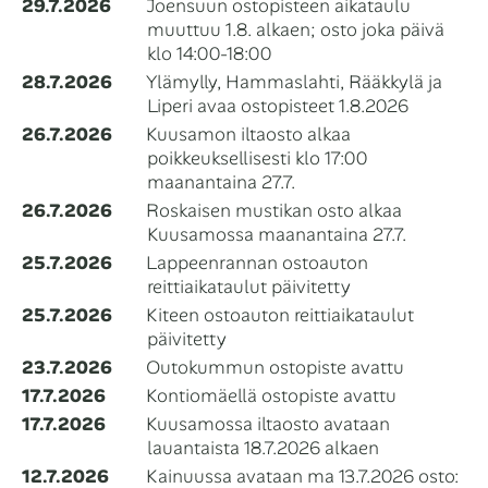
29.7.2026
⁠Joensuun ostopisteen aikataulu
muuttuu 1.8. alkaen; osto joka päivä
klo 14:00-18:00
28.7.2026
Ylämylly, Hammaslahti, Rääkkylä ja
Liperi avaa ostopisteet 1.8.2026
26.7.2026
Kuusamon iltaosto alkaa
poikkeuksellisesti klo 17:00
maanantaina 27.7.
26.7.2026
Roskaisen mustikan osto alkaa
Kuusamossa maanantaina 27.7.
25.7.2026
Lappeenrannan ostoauton
reittiaikataulut päivitetty
25.7.2026
Kiteen ostoauton reittiaikataulut
päivitetty
23.7.2026
Outokummun ostopiste avattu
17.7.2026
Kontiomäellä ostopiste avattu
17.7.2026
Kuusamossa iltaosto avataan
lauantaista 18.7.2026 alkaen
12.7.2026
Kainuussa avataan ma 13.7.2026 osto: