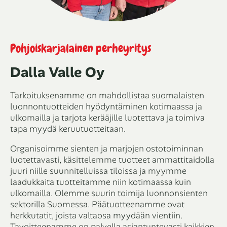
Pohjoiskarjalainen perheyritys
Dalla Valle Oy
Tarkoituksenamme on mahdollistaa suomalaisten
luonnontuotteiden hyödyntäminen kotimaassa ja
ulkomailla ja tarjota kerääjille luotettava ja toimiva
tapa myydä keruutuotteitaan.
Organisoimme sienten ja marjojen ostotoiminnan
luotettavasti, käsittelemme tuotteet ammattitaidolla
juuri niille suunnitelluissa tiloissa ja myymme
laadukkaita tuotteitamme niin kotimaassa kuin
ulkomailla. Olemme suurin toimija luonnonsienten
sektorilla Suomessa. Päätuotteenamme ovat
herkkutatit, joista valtaosa myydään vientiin.
Tavoitteenamme on palvella asiantuntevasti kaikkien