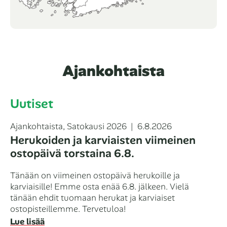
Ajankohtaista
Uutiset
Kategoriat
Julkaistu
Ajankohtaista
,
Satokausi 2026
6.8.2026
Herukoiden ja karviaisten viimeinen
ostopäivä torstaina 6.8.
Tänään on viimeinen ostopäivä herukoille ja
karviaisille! Emme osta enää 6.8. jälkeen. Vielä
tänään ehdit tuomaan herukat ja karviaiset
ostopisteillemme. Tervetuloa!
Lue lisää